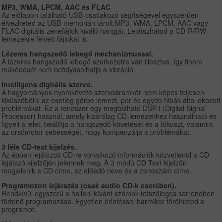
MP3, WMA, LPCM, AAC és FLAC
Az előlapon található USB-csatlakozó segítségével egyszerűen
élvezheted az USB-memórián tárolt MP3, WMA, LPCM, AAC vagy
FLAC digitális zenefájlok kiváló hangját. Lejátszhatod a CD-R/RW
lemezekre felvett fájlokat is.
Lézeres hangszedő lebegő mechanizmussal.
A lézeres hangszedő lebegő szerkezetre van illesztve, így finom
működését nem befolyásolhatja a vibráció.
Intelligens digitális szervo.
A hagyományos nyomkövető szervoáramkör nem képes teljesen
kiküszöbölni az esetleg görbe lemezt, por és egyéb hibák által okozott
problémákat. Ez a rendszer egy megbízható DSP-t (Digital Signal
Processor) használ, amely kizárólag CD-lemezekhez használható és
figyeli a jelet, beállítja a hangszedő követését és a fókuszt, valamint
az orsómotor sebességét, hogy kompenzálja a problémákat.
3 féle CD-text kijelzés.
Az éppen lejátszott CD-re vonatkozó információk közvetlenül a CD-
lejátszó kijelzőjén jelennek meg. A 3 módú CD Text kijelzőn
megjelenik a CD címe, az előadó neve és a zeneszám címe.
Programozott lejátszás (csak audio CD-k esetében).
Rendkívül egyszerű a hallani kívánt számok tetszőleges sorrendben
történő programozása. Egyetlen érintéssel bármikor törölheted a
programot.