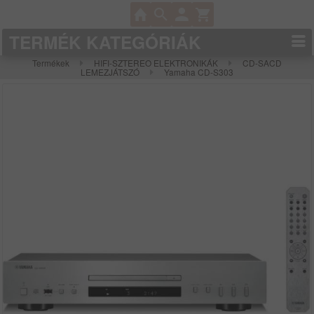
TERMÉK KATEGÓRIÁK
Termékek
HIFI-SZTEREO ELEKTRONIKÁK
CD-SACD
LEMEZJÁTSZÓ
Yamaha CD-S303