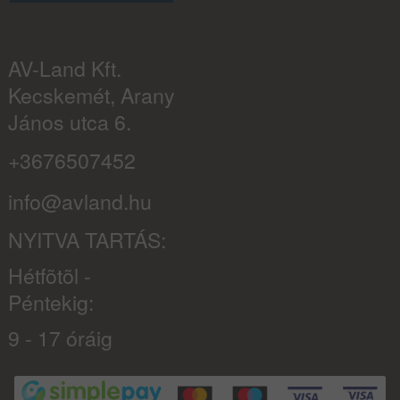
AV-Land Kft.
Kecskemét, Arany
János utca 6.
+3676507452
info@avland.hu
NYITVA TARTÁS:
Hétfõtõl -
Péntekig:
9 - 17 óráig