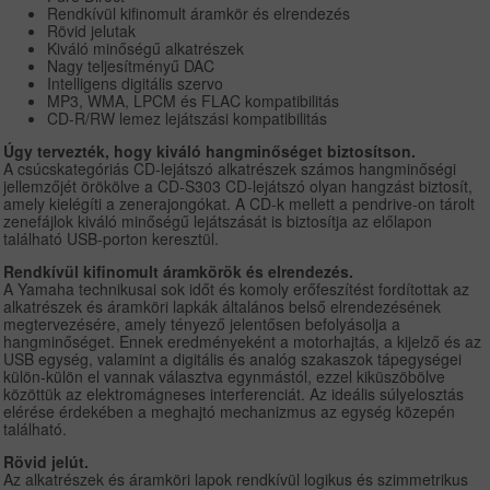
Rendkívül kifinomult áramkör és elrendezés
Rövid jelutak
Kiváló minőségű alkatrészek
Nagy teljesítményű DAC
Intelligens digitális szervo
MP3, WMA, LPCM és FLAC kompatibilitás
CD-R/RW lemez lejátszási kompatibilitás
Úgy tervezték, hogy kiváló hangminőséget biztosítson.
A csúcskategóriás CD-lejátszó alkatrészek számos hangminőségi
jellemzőjét örökölve a CD-S303 CD-lejátszó olyan hangzást biztosít,
amely kielégíti a zenerajongókat. A CD-k mellett a pendrive-on tárolt
zenefájlok kiváló minőségű lejátszását is biztosítja az előlapon
található USB-porton keresztül.
Rendkívül kifinomult áramkörök és elrendezés.
A Yamaha technikusai sok időt és komoly erőfeszítést fordítottak az
alkatrészek és áramköri lapkák általános belső elrendezésének
megtervezésére, amely tényező jelentősen befolyásolja a
hangminőséget. Ennek eredményeként a motorhajtás, a kijelző és az
USB egység, valamint a digitális és analóg szakaszok tápegységei
külön-külön el vannak választva egynmástól, ezzel kiküszöbölve
közöttük az elektromágneses interferenciát. Az ideális súlyelosztás
elérése érdekében a meghajtó mechanizmus az egység közepén
található.
Rövid jelút.
Az alkatrészek és áramköri lapok rendkívül logikus és szimmetrikus