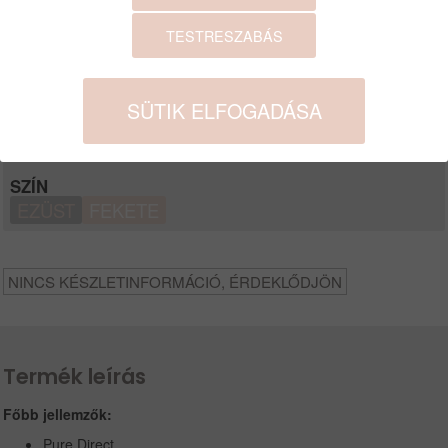
MENNYISÉG:
DB
TESTRESZABÁS
kosárba
SÜTIK ELFOGADÁSA
Egyéb termék verziók
SZÍN
EZÜST
FEKETE
NINCS KÉSZLETINFORMÁCIÓ, ÉRDEKLŐDJÖN
Termék leírás
Főbb jellemzők:
Pure Direct