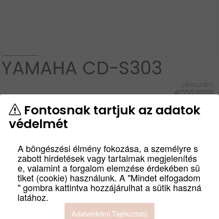
YAMAHA CD-S303
cikkszám
ACDS303SI
Ez a kiváló minőségű CD-lejátszó könnyen kezelhető és
Fontosnak tartjuk az adatok
olyan speciális funkciókkal rendelkezik, mint a Pure Direct,
védelmét
az Intelligens digitális szervo, az USB és az
MP3/WMA/LPCM/FLAC kompatibilitás.
A böngészési élmény fokozása, a személyre s
Termék leírás
zabott hirdetések vagy tartalmak megjelenítés
e, valamint a forgalom elemzése érdekében sü
Bruttó:
Nettó:
tiket (cookie) használunk. A "Mindet elfogadom
164 900
Ft
129 843
Ft
" gombra kattintva hozzájárulhat a sütik haszná
latához.
GYÁRTÓ
SZÍN
Adatvédelmi Tájékoztató
YAMAHA
EZÜST