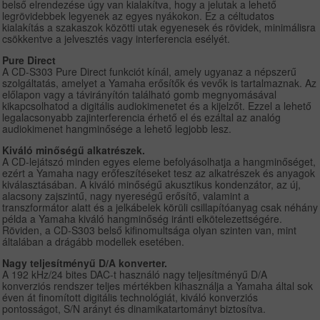
belső elrendezése úgy van kialakítva, hogy a jelutak a lehető
legrövidebbek legyenek az egyes nyákokon. Ez a céltudatos
kialakítás a szakaszok közötti utak egyenesek és rövidek, minimálisra
csökkentve a jelvesztés vagy interferencia esélyét.
Pure Direct
A CD-S303 Pure Direct funkciót kínál, amely ugyanaz a népszerű
szolgáltatás, amelyet a Yamaha erősítők és vevők is tartalmaznak. Az
előlapon vagy a távirányítón található gomb megnyomásával
kikapcsolhatod a digitális audiokimenetet és a kijelzőt. Ezzel a lehető
legalacsonyabb zajinterferencia érhető el és ezáltal az analóg
audiokimenet hangminősége a lehető legjobb lesz.
Kiváló minőségű alkatrészek.
A CD-lejátszó minden egyes eleme befolyásolhatja a hangminőséget,
ezért a Yamaha nagy erőfeszítéseket tesz az alkatrészek és anyagok
kiválasztásában. A kiváló minőségű akusztikus kondenzátor, az új,
alacsony zajszintű, nagy nyereségű erősítő, valamint a
transzformátor alatt és a jelkábelek körüli csillapítóanyag csak néhány
példa a Yamaha kiváló hangminőség iránti elkötelezettségére.
Röviden, a CD-S303 belső kifinomultsága olyan szinten van, mint
általában a drágább modellek esetében.
Nagy teljesítményű D/A konverter.
A 192 kHz/24 bites DAC-t használó nagy teljesítményű D/A
konverziós rendszer teljes mértékben kihasználja a Yamaha által sok
éven át finomított digitális technológiát, kiváló konverziós
pontosságot, S/N arányt és dinamikatartományt biztosítva.