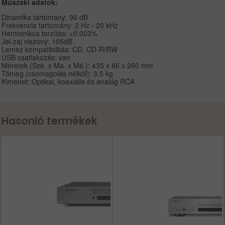
Műszaki adatok:
Dinamika tartomány: 96 dB
Frekvencia tartomány: 2 Hz - 20 kHz
Harmonikus torzítás: <0.003%
Jel-zaj viszony: 105dB
Lemez kompatibilitás: CD, CD-R/RW
USB csatlakozás: van
Méretek (Szé. x Ma. x Mé.): 435 x 86 x 260 mm
Tömeg (csomagolás nélkül): 3.5 kg
Kimenet: Optikai, koaxiális és analóg RCA
Hasonló termékek