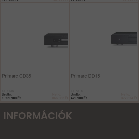
Primare CD35
Primare DD15
61-7135
81-7215
Bruttó:
Nettó:
Bruttó:
Nettó:
1 099 900
Ft
866 063
Ft
479 900
Ft
377 874
Ft
INFORMÁCIÓK