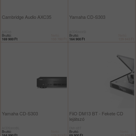
Cambridge Audio AXC35
Yamaha CD-S303
AXC35
ACDS303SI
Bruttó:
Nettó:
Bruttó:
Nettó:
169 900
Ft
133 780
Ft
164 900
Ft
129 843
Ft
Yamaha CD-S303
FiiO DM13 BT - Fekete CD
lejátszó
ACDS303BL
DM13BT
Bruttó:
Nettó:
Bruttó:
Nettó:
164 990
Ft
129 913
Ft
69 900
Ft
55 039
Ft