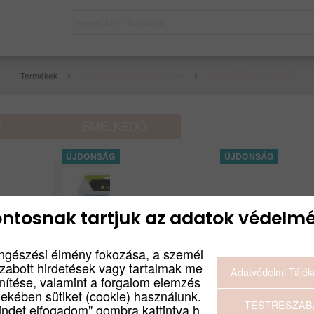
Termékek
KONFERENCIATECHNIKA
KIJELZŐ KIEGÉSZÍTŐ
ntosnak tartjuk az adatok védelmé
ngészési élmény fokozása, a személ
szabott hirdetések vagy tartalmak me
Adatvédelmi Tájék
enítése, valamint a forgalom elemzés
dekében sütiket (cookie) használunk.
hly mikroszálas
ViewSonic MPC310-
Vi
TESTRESZAB
indet elfogadom" gombra kattintva h