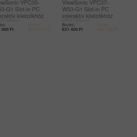
ewSonic VPC35-
ViewSonic VPC37-
3-G1 Slot-in PC
W53-G1 Slot-in PC
eraktív kijelzőkhöz
interaktív kijelzőkhöz
35-W53-G1
VPC37-W53-G1
ttó:
Nettó:
Bruttó:
Nettó:
 000
Ft
416 535
Ft
631 400
Ft
497 165
Ft