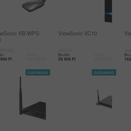
ewSonic VB-WPS-
ViewSonic VC10
Vi
3
WPS-003
VSVC10
Vie
tó:
Nettó:
Bruttó:
Nettó:
Bru
 900
Ft
125 906
Ft
29 900
Ft
23 543
Ft
162