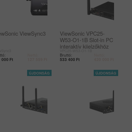
ewSonic ViewSync3
ViewSonic VPC25-
W53-O1-1B Slot-in PC
interaktív kijelzőkhöz
wSync3
VPC25-W53-O1-1B
ttó:
Nettó:
Bruttó:
Nettó:
 000
Ft
127 559
Ft
533 400
Ft
420 000
Ft