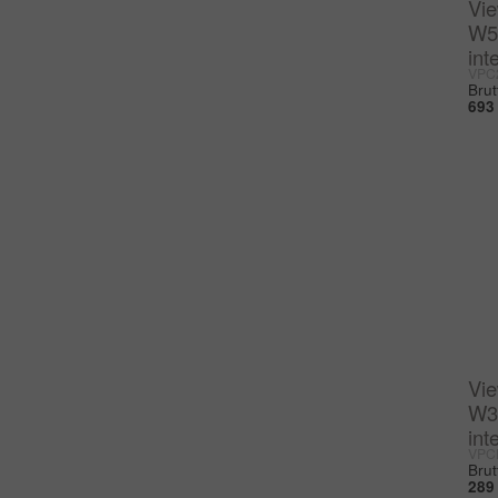
Vi
W5
int
VPC
Brut
693
Vi
W3
int
VPC
Brut
289