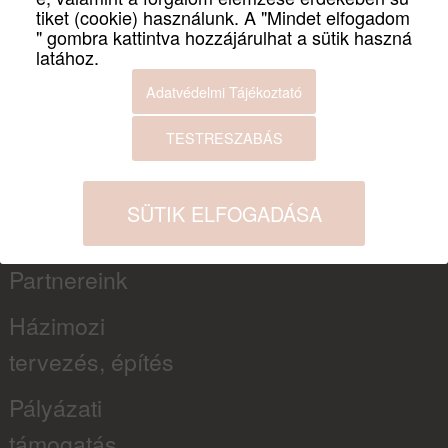
tiket (cookie) használunk. A "Mindet elfogadom
" gombra kattintva hozzájárulhat a sütik haszná
INFORMÁCIÓK
latához.
Adatvédelmi Tájékoztató
Hírek
TESTRESZABÁS
Szolgáltatások
SÜTIK ELFOGADÁSA
Kapcsolat
Partnereink
Házimozi
tervezés, építés
Pályázati
támogatás