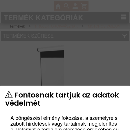
TERMÉK KATEGÓRIÁK
Termékek
PROJEKTOROK-VÁSZNAK
MOTOROS VÁSZON
TERMÉKEK SZŰRÉSE
Fontosnak tartjuk az adatok
védelmét
SOPAR SL.M135WM
professional motoros vászon
A böngészési élmény fokozása, a személyre s
16:10 300x188cm
zabott hirdetések vagy tartalmak megjelenítés
SL.M135WM
Bruttó:
Nettó:
e, valamint a forgalom elemzése érdekében sü
299 900
Ft
236 142
Ft