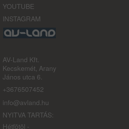
YOUTUBE
INSTAGRAM
AV-Land Kft.
Kecskemét, Arany
János utca 6.
+3676507452
info@avland.hu
NYITVA TARTÁS:
Hétfõtõl -