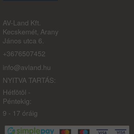
AV-Land Kft.
Kecskemét, Arany
János utca 6.
+3676507452
info@avland.hu
NYITVA TARTÁS:
Hétfõtõl -
Péntekig:
9 - 17 óráig