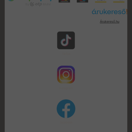
Árukereső.hu
TikTok
instagram
facebook