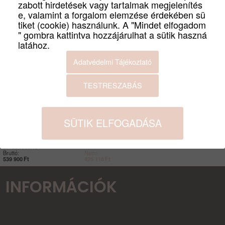
zabott hirdetések vagy tartalmak megjelenítés
e, valamint a forgalom elemzése érdekében sü
tiket (cookie) használunk. A "Mindet elfogadom
" gombra kattintva hozzájárulhat a sütik haszná
latához.
Adatvédelmi Tájékoztató
TESTRESZABÁS
SÜTIK ELFOGADÁSA
Panasonic DP-UB9000AG1 4K
Blu-ray lejátszó 3év garanciával!
DP-UB9000AG1
Bruttó:
Nettó:
539 900
Ft
425 118
Ft
INFORMÁCIÓK