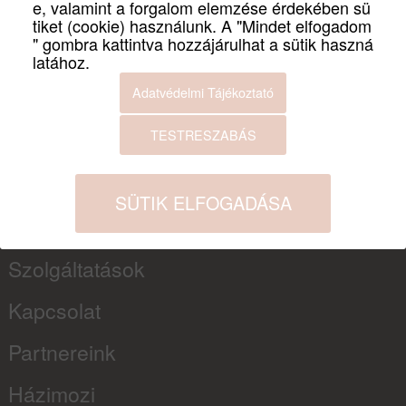
e, valamint a forgalom elemzése érdekében sü
tiket (cookie) használunk. A "Mindet elfogadom
Kedvezményezett neve:
AV-LAN
" gombra kattintva hozzájárulhat a sütik haszná
Projekt címe:
Forgóe
latához.
Szerződött támogatási összeg:
25 000
Adatvédelmi Tájékoztató
Projekt azonosító száma:
GINOP-
TESTRESZABÁS
INFORMÁCIÓK
SÜTIK ELFOGADÁSA
Hírek
Szolgáltatások
Kapcsolat
Partnereink
Házimozi