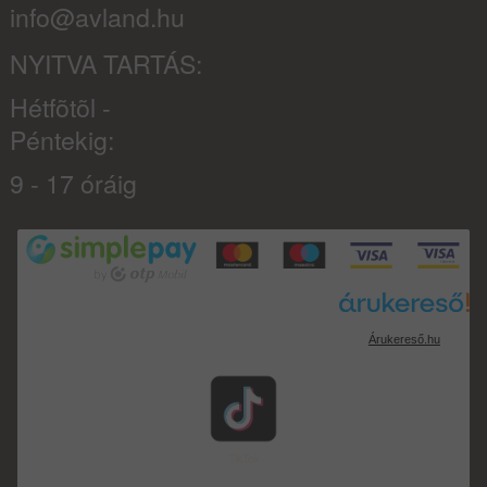
info@avland.hu
NYITVA TARTÁS:
Hétfõtõl -
Péntekig:
9 - 17 óráig
Árukereső.hu
TikTok