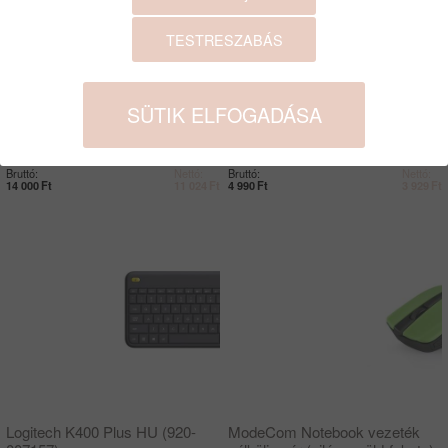
TESTRESZABÁS
SÜTIK ELFOGADÁSA
HD D/A konverter fém házban
ICONINK fekete toner Samsung
Somogyi
MLT-D111S
HD DA
ICKN-MLT-D111S
Bruttó:
Nettó:
Bruttó:
Nettó:
14 000
Ft
11 024
Ft
4 990
Ft
3 929
Ft
Logitech K400 Plus HU (920-
ModeCom Notebook vezeték