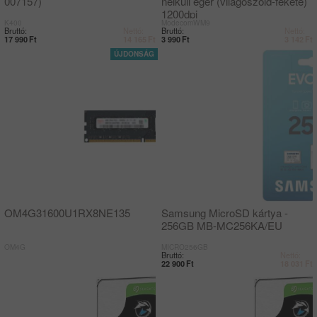
007157)
nélküli egér (világoszöld-fekete)
1200dpi
K400
ModecomWM9
Bruttó:
Nettó:
Bruttó:
Nettó:
17 990
Ft
14 165
Ft
3 990
Ft
3 142
Ft
OM4G31600U1RX8NE135
Samsung MicroSD kártya -
256GB MB-MC256KA/EU
OM4G
MICRO256GB
Bruttó:
Nettó:
22 900
Ft
18 031
Ft