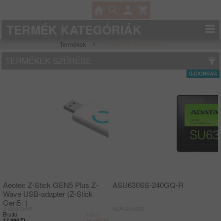
TERMÉK KATEGÓRIÁK
Termékek
SZÁMÍTÁSTECHNIKA
TERMÉKEK SZŰRÉSE
Aeotec Z-Stick GEN5 Plus Z-
ASU630SS-240GQ-R
Wave USB-adapter (Z-Stick
Gen5+)
Z-StickGEN5
ADATASU630
Bruttó:
Nettó:
17 990
Ft
14 165
Ft