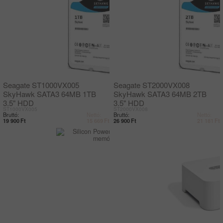
Seagate ST1000VX005
Seagate ST2000VX008
SkyHawk SATA3 64MB 1TB
SkyHawk SATA3 64MB 2TB
3,5" HDD
3,5" HDD
ST1000VX005
ST2000VX008
Bruttó:
Nettó:
Bruttó:
Nettó:
19 900
Ft
15 669
Ft
26 900
Ft
21 181
Ft