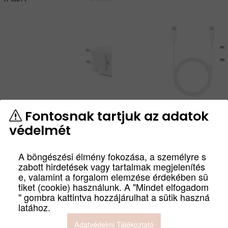
Fontosnak tartjuk az adatok
Bluestork Hálózati töltő adapter
Bluestork Hálózati töltő adapter
védelmét
30W USB-C, USB-A
65W USB-C, USB-A
PW-30-CA
PW-BS-65-GAN-C-A-W
A böngészési élmény fokozása, a személyre s
Bruttó:
Nettó:
Bruttó:
Nettó:
3 990
Ft
3 142
Ft
7 490
Ft
5 898
Ft
zabott hirdetések vagy tartalmak megjelenítés
e, valamint a forgalom elemzése érdekében sü
tiket (cookie) használunk. A "Mindet elfogadom
" gombra kattintva hozzájárulhat a sütik haszná
latához.
Adatvédelmi Tájékoztató