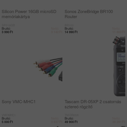
Silicon Power 16GB microSD
Sonos ZoneBridge BR100
memóriakártya
Router
SP016GB
BR100
Bruttó:
Nettó:
Bruttó:
Nettó:
3 990
Ft
3 142
Ft
14 990
Ft
11 803
Ft
Sony VMC-MHC1
Tascam DR-05XP 2 csatornás
sztereó rögzítő
VMCMHC1
TM-DR05X
Bruttó:
Nettó:
Bruttó:
Nettó:
5 000
Ft
3 937
Ft
49 900
Ft
39 291
Ft