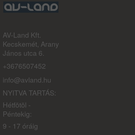
AV-Land Kft.
Kecskemét, Arany
János utca 6.
+3676507452
info@avland.hu
NYITVA TARTÁS:
Hétfõtõl -
Péntekig:
9 - 17 óráig