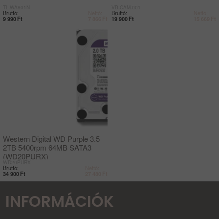
TL-WA801N
VB-CAM-001
Bruttó:
Nettó:
Bruttó:
Nettó:
9 990
Ft
7 866
Ft
19 900
Ft
15 669
Ft
Western Digital WD Purple 3.5
2TB 5400rpm 64MB SATA3
(WD20PURX)
WD20PURX
Bruttó:
Nettó:
34 900
Ft
27 480
Ft
INFORMÁCIÓK