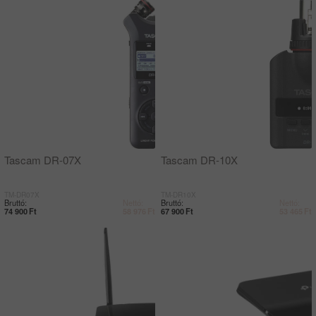
Tascam DR-07X
Tascam DR-10X
TM-DR07X
TM-DR10X
Bruttó:
Nettó:
Bruttó:
Nettó:
74 900
Ft
58 976
Ft
67 900
Ft
53 465
Ft