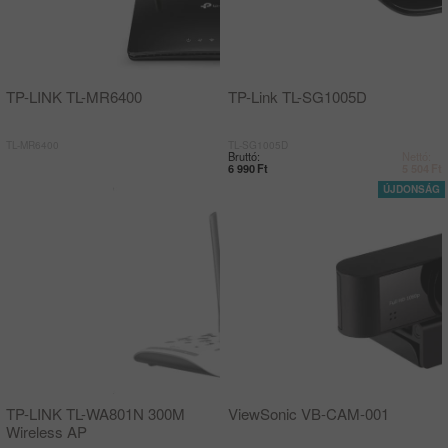
TP-LINK TL-MR6400
TP-Link TL-SG1005D
TL-MR6400
TL-SG1005D
Bruttó:
Nettó:
6 990
Ft
5 504
Ft
TP-LINK TL-WA801N 300M
ViewSonic VB-CAM-001
Wireless AP