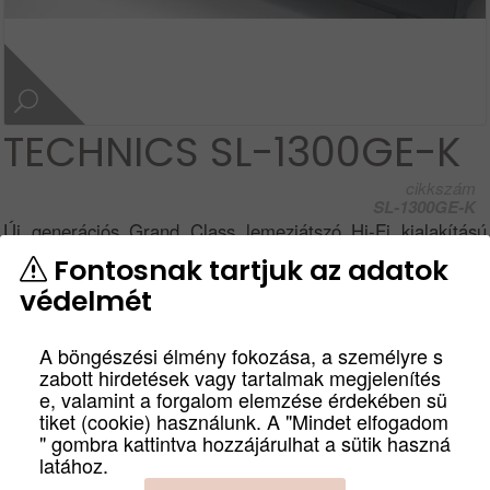
TECHNICS SL-1300GE-K
cikkszám
SL-1300GE-K
Új generációs Grand Class lemezjátszó Hi-Fi kialakítású
lemezjátszó új Delta-Sigma hajtómotor technológiával,
Fontosnak tartjuk az adatok
amely nagy forgási pontosságot és alacsony vibrációt
védelmét
biztosít. A lemezjátszó új motorja, háromrétegű tányérja és
nagy merevségű háza még kiemelkedőbb hangminőséget
A böngészési élmény fokozása, a személyre s
biztosít.
zabott hirdetések vagy tartalmak megjelenítés
Termék leírás
e, valamint a forgalom elemzése érdekében sü
tiket (cookie) használunk. A "Mindet elfogadom
Bruttó:
Nettó:
" gombra kattintva hozzájárulhat a sütik haszná
1 199 900
Ft
944 803
Ft
latához.