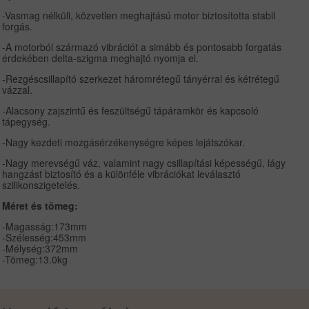
-Vasmag nélküli, közvetlen meghajtású motor biztosította stabil
forgás.
-A motorból származó vibrációt a simább és pontosabb forgatás
érdekében delta-szigma meghajtó nyomja el.
-Rezgéscsillapító szerkezet háromrétegű tányérral és kétrétegű
vázzal.
-Alacsony zajszintű és feszültségű tápáramkör és kapcsoló
tápegység.
-Nagy kezdeti mozgásérzékenységre képes lejátszókar.
-Nagy merevségű váz, valamint nagy csillapítási képességű, lágy
hangzást biztosító és a különféle vibrációkat leválasztó
szilikonszigetelés.
Méret és tömeg:
-Magasság:173mm
-Szélesség:453mm
-Mélység:372mm
-Tömeg:13.0kg