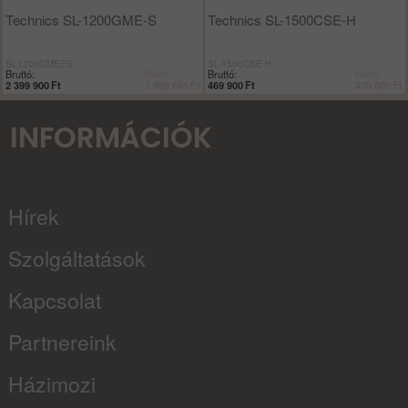
Technics SL-1200GME-S
Technics SL-1500CSE-H
SL1200GMEES
SL-1500CSE-H
Bruttó:
Nettó:
Bruttó:
Nettó:
2 399 900
Ft
1 889 685
Ft
469 900
Ft
370 000
Ft
INFORMÁCIÓK
Hírek
Szolgáltatások
Kapcsolat
Partnereink
Házimozi