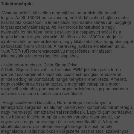
Tulajdonságok:
-Vasmag nélküli, közvetlen meghajtású motor biztosította stabil
forgás. Az SL-1300G-ben a vasmag nélküli, közvetlen hajtású motor
használata kiküszöböli a lemezjátszó nyomatéklüktetés (ún. cogging)
forgási szabálytalanságát. Az ikerrotoros konstrukció a nagy
nyomaték fenntartása mellett csökkenti a csapágyterhelést és a
forgás közbeni enyhe vibrációt. Mi több az SL-1300G motorját is
újratervezték, annak érdekében, hogy kiküszöböljék a hangminőséget
befolyásoló finom vibrációt. A merevség javítása érdekében az SL-
1000R/SP-10R referenciaosztályú megerősítési mintázatot
alkalmazták a tekercs rögzítési alapjához.
-Hajtómotor-rendszer, Delta Sigma Drive
A Delta-Sigma Drive-val – a Technics PWM-jelfeldolgozás terén
szerzett szakértelmét kihasználó csúcstechnológiás rendszerrel –
minden eddiginél pontosabb hangélményben lehet része. Amellett,
hogy csökkenti az összhangzást, a meghajtó csillapítja a motor
rezgéseit a simább, pontosabb forgás érdekében, így pontosabban
adja vissza a zene minden apró rezdülését.
-Rezgéscsökkentő kialakítás, Háromrétegű lemeztányér, a
lemezjátszó sárgaréz- és alumíniumöntvényt kombináló háromrétegű,
nagy merevségű lemeztányérral rendelkezik. Lágyító gumiborításával
teljes hátulsó felülete tompítja a nemkívánatos rezonanciát, így
egyesítve a nagy merevséget és a rezgéscsillapítást. A forgás
stabilizálására olyan tehetetlenségi tömeget biztosít, amely
meghaladja a rádióstúdiókban világszerte használatos, szabványos