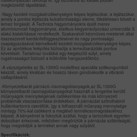
hatékonyabban távolítja el, így biztosítva az ideális jobban
megközelítő tápellátást.
-Nagy kezdeti mozgásérzékenységre képes lejátszókar, a lejátszókar,
amely a pontos lejátszás kulcsfontosságú eleme, tökéletesen követi a
lemez forgását. A Technics hagyományokra épült merev
alumíniumcső hagyományos, statikus kiegyensúlyozású univerzális S
alakú kialakítással rendelkezik. Szakavatott kézműves mesterek által
összeszerelt kardánfelfüggesztésével és nagy pontosságú
csapágyazásával kiemelkedő kezdeti mozgásérzékenységre képes.
Ez az aprólékos felépítés biztosítja a lemezbarázdák pontos
követését. Tartalmaz továbbá egy kiegészítő súlyt, amely
rugalmasságot biztosít a különféle hangszedőkhöz.
-A vázszigetelés az SL-1300G modellhez speciális szilikongumiból
készült, amely kiválóan és hosszú távon gondoskodik a vibráció
csillapításáról.
-Környezetbarát párnázó-/csomagolóanyagok,az SL-1300G
környezetbarát csomagolóanyagokat használt a tengerbe kerülő
műanyagok mennyiségének csökkentése és más környezeti
problémák visszaszorítása érdekében. A párnázást sztirolhabról
hullámkartonra cseréltük, így a felhasznált műanyag mennyisége
mintegy 70%-kal csökkent a meglévő termékcsomagolásokhoz
képest. A kényelmet is fokoztuk azáltal, hogy a tartozékok egyetlen
dobozban érkeznek, miközben megőriztük a párnázás szilárdságát,
hogy megvédjük a terméket annak nagy súlyától.
Specifikációk: