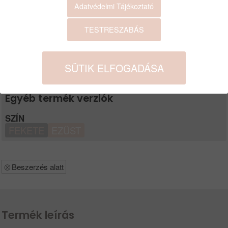
Adatvédelmi Tájékoztató
GYÁRTÓ
SZÍN
AKCIÓ / ÚJDONSÁG
TECHNICS
FEKETE
ÚJ
TESTRESZABÁS
MENNYISÉG:
DB
kosárba
SÜTIK ELFOGADÁSA
Egyéb termék verziók
SZÍN
FEKETE
EZÜST
Beszerzés alatt
Termék leírás