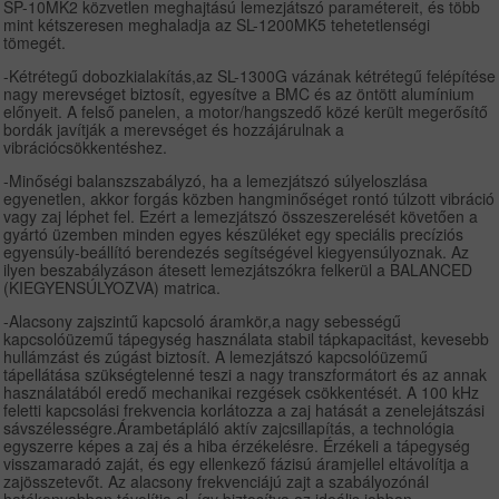
SP-10MK2 közvetlen meghajtású lemezjátszó paramétereit, és több
mint kétszeresen meghaladja az SL-1200MK5 tehetetlenségi
tömegét.
-Kétrétegű dobozkialakítás,az SL-1300G vázának kétrétegű felépítése
nagy merevséget biztosít, egyesítve a BMC és az öntött alumínium
előnyeit. A felső panelen, a motor/hangszedő közé került megerősítő
bordák javítják a merevséget és hozzájárulnak a
vibrációcsökkentéshez.
-Minőségi balanszszabályzó, ha a lemezjátszó súlyeloszlása
egyenetlen, akkor forgás közben hangminőséget rontó túlzott vibráció
vagy zaj léphet fel. Ezért a lemezjátszó összeszerelését követően a
gyártó üzemben minden egyes készüléket egy speciális precíziós
egyensúly-beállító berendezés segítségével kiegyensúlyoznak. Az
ilyen beszabályzáson átesett lemezjátszókra felkerül a BALANCED
(KIEGYENSÚLYOZVA) matrica.
-Alacsony zajszintű kapcsoló áramkör,a nagy sebességű
kapcsolóüzemű tápegység használata stabil tápkapacitást, kevesebb
hullámzást és zúgást biztosít. A lemezjátszó kapcsolóüzemű
tápellátása szükségtelenné teszi a nagy transzformátort és az annak
használatából eredő mechanikai rezgések csökkentését. A 100 kHz
feletti kapcsolási frekvencia korlátozza a zaj hatását a zenelejátszási
sávszélességre.Árambetápláló aktív zajcsillapítás, a technológia
egyszerre képes a zaj és a hiba érzékelésre. Érzékeli a tápegység
visszamaradó zaját, és egy ellenkező fázisú áramjellel eltávolítja a
zajösszetevőt. Az alacsony frekvenciájú zajt a szabályozónál