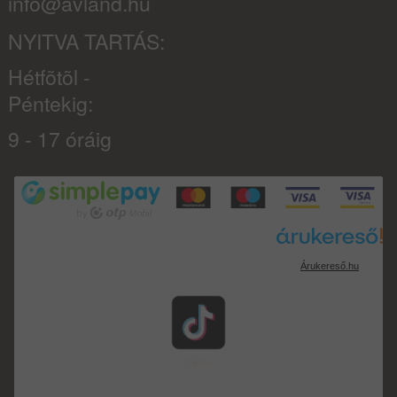
info@avland.hu
NYITVA TARTÁS:
Hétfõtõl -
Péntekig:
9 - 17 óráig
Árukereső.hu
TikTok