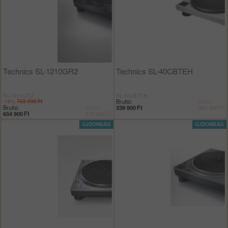
Technics SL-1210GR2
Technics SL-40CBTEH
SL-1210GR2
SL-40CBTEH
-15%
Bruttó:
Nettó:
769 990
Ft
Bruttó:
Nettó:
339 900
Ft
267 638
Ft
654 900
Ft
515 669
Ft