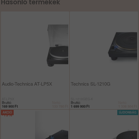
Hasonló termékek
Audio-Technica AT-LP5X
Technics SL-1210G
AT-LP5X
SL-1210GEG-K
Bruttó:
Nettó:
Bruttó:
Nettó:
169 900
Ft
133 780
Ft
1 699 900
Ft
1 338 504
Ft
-15%