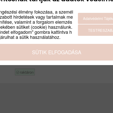
ngészési élmény fokozása, a személ
szabott hirdetések vagy tartalmak me
Adatvédelmi Tájék
enítése, valamint a forgalom elemzés
dekében sütiket (cookie) használunk.
Egyéb termék verziók
TESTRESZAB
indet elfogadom" gombra kattintva h
árulhat a sütik használatához.
SZÍN
FEKETE
FEHÉR
SÜTIK ELFOGADÁSA
raktáron