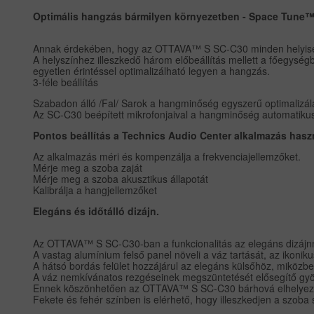
Optimális hangzás bármilyen környezetben - Space Tune™
Annak érdekében, hogy az OTTAVA™ S SC-C30 minden helyiségb
A helyszínhez illeszkedő három előbeállítás mellett a főegység
egyetlen érintéssel optimalizálható legyen a hangzás.
3-féle beállítás
Szabadon álló /Fal/ Sarok a hangminőség egyszerű optimalizál
Az SC-C30 beépített mikrofonjaival a hangminőség automatikus
Pontos beállítás a Technics Audio Center alkalmazás haszn
Az alkalmazás méri és kompenzálja a frekvenciajellemzőket.
Mérje meg a szoba zaját
Mérje meg a szoba akusztikus állapotát
Kalibrálja a hangjellemzőket
Elegáns és időtálló dizájn.
Az OTTAVA™ S SC-C30-ban a funkcionalitás az elegáns dizájn
A vastag alumínium felső panel növeli a váz tartását, az ikoni
A hátsó bordás felület hozzájárul az elegáns külsőhöz, miköz
A váz nemkívánatos rezgéseinek megszüntetését elősegítő gyönyö
Ennek köszönhetően az OTTAVA™ S SC-C30 bárhová elhelyezhet
Fekete és fehér színben is elérhető, hogy illeszkedjen a szoba 