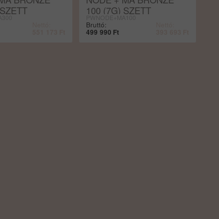
 SZETT
100 (7G) SZETT
300
PWNODE+MA100
Nettó:
Bruttó:
Nettó:
551 173
Ft
499 990
Ft
393 693
Ft