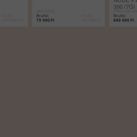
300 (7G)
APG10DG
PWNODE+MA
Nettó:
Bruttó:
Nettó:
Bruttó:
141 654
Ft
79 990
Ft
62 984
Ft
699 990
Ft