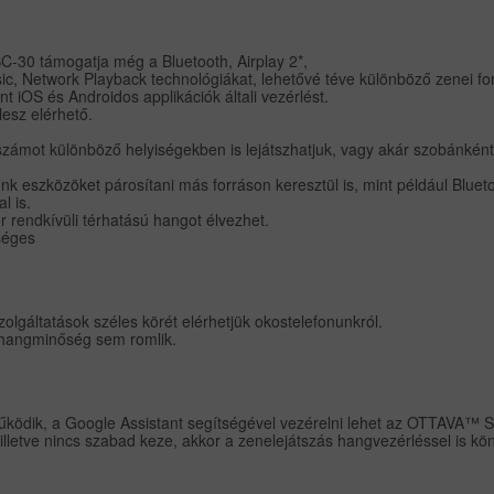
-30 támogatja még a Bluetooth, Airplay 2*,
ic, Network Playback technológiákat, lehetővé téve különböző zenei for
nt iOS és Androidos applikációk általi vezérlést.
lesz elérhető.
ámot különböző helyiségekben is lejátszhatjuk, vagy akár szobánként
k eszközöket párosítani más forráson keresztül is, mint például Blueto
l is.
 rendkívüli térhatású hangot élvezhet.
kséges
lgáltatások széles körét elérhetjük okostelefonunkról.
a hangminőség sem romlik.
űködik, a Google Assistant segítségével vezérelni lehet az OTTAVA™ S
lletve nincs szabad keze, akkor a zenelejátszás hangvezérléssel is kö