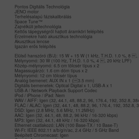
Pontos Digitális Technológia
JENO motor
Terhelésalapú fáziskalibrálás
Space Tune™
Zajnélküli jeltechnológia
Kettős tápegységről hajtott áramköri felépítés
Érzelmekre ható akusztikus technológia
Akusztikus lencse
Igazán erős felépítés
Elülső hanszóró (B/J): 15 W + 15 W (1 kHz, T.H.D. 1.0 %, 8 ,
Mélynyomó: 30 W (100 Hz, T.H.D. 1.0 %, 4 , 20 kHz LPF)
Közép-mélynyomó: 6.5 cm tölcsér típus x 2
Magassugárzó: 1.6 cm dóm típus x 2
Mélynyomó: 12 cm tölcsér típus
Analóg bemenet: AUX IN x 1 (3.5 mm)
Digitális bemenetek: Optical Digital x 1, USB-A x 1
USB-A / Network Playback Support Codec
iPod / iPhone / iPad: Nem
WAV / AIFF: Igen (32, 44.1, 48, 88.2, 96, 176.4, 192, 352.8, 384
FLAC / ALAC: Igen (32, 44.1, 48, 88.2, 96, 176.4, 192, 352.8, 3
DSD: Igen (2.8 MHz, 5.6 MHz, 11.2MHz)
AAC: Igen (32, 44.1, 48, 88.2, 96 kHz / 16-320 kbps)
MP3: Igen (32, 44.1, 48 kHz / 16-320 kbps)
Ethernet csatlakozó: LAN (100 Base-TX / 10 Base-T)
Wi-Fi: IEEE 802.11 a/b/g/n/ac, 2.4 GHz / 5 GHz Band
Beépített Chromecast: Igen