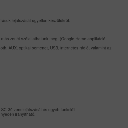
rások lejátszását egyetlen készülékről.
 más zenét szólaltathatunk meg. (Google Home applikáció
oth, AUX, optikai bemenet, USB, internetes rádió, valamint az
 SC-30 zenelejátszását és egyéb funkcióit.
nnyedén irányítható.