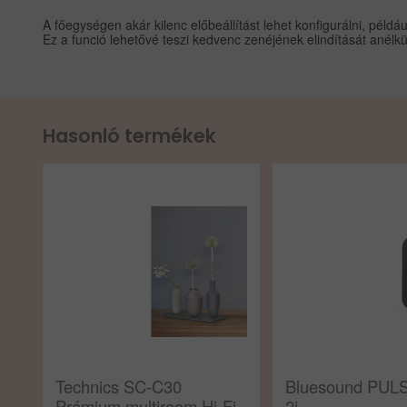
A főegységen akár kilenc előbeállítást lehet konfigurálni, péld
Ez a funció lehetővé teszi kedvenc zenéjének elindítását anélkül
Hasonló termékek
Technics SC-C30
Bluesound PUL
Prémium multiroom Hi-Fi
2i