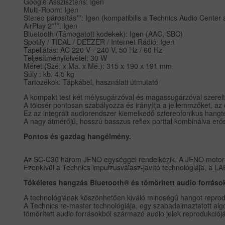
Google Asszisztens: Igen
Multi-Room: Igen
Stereo párosítás**: Igen (kompatibilis a Technics Audio Cente
AirPlay 2***: Igen
Bluetooth (Támogatott kodekek): Igen (AAC, SBC)
Spotify / TIDAL / DEEZER / Internet Rádió: Igen
Tápellátás: AC 220 V - 240 V, 50 Hz / 60 Hz
Teljesítményfelvétel: 30 W
Méret (Szé. x Ma. x Mé.): 315 x 190 x 191 mm
Súly : kb. 4,5 kg
Tartozékok: Tápkábel, használati útmutató
A kompakt test két mélysugárzóval és magassugárzóval szerel
A tölcsér pontosan szabályozza és irányítja a jellemmzőket, a
Ez az integrált audiorendszer kiemelkedő sztereofonikus hangt
A nagy átmérőjű, hosszú basszus reflex porttal kombinálva erő
Pontos és gazdag hangélmény.
Az SC-C30 három JENO egységgel rendelkezik. A JENO motor p
Ezenkívül a Technics impulzusválasz-javító technológiája, a L
Tökéletes hangzás Bluetooth® és tömörített audio forráso
A technológiának köszönhetően kiváló minoségű hangot reproduk
A Technics re-master technológiája, egy szabadalmaztatott algo
tömörített audio forrásokból származó audio jelek reprodukciójá