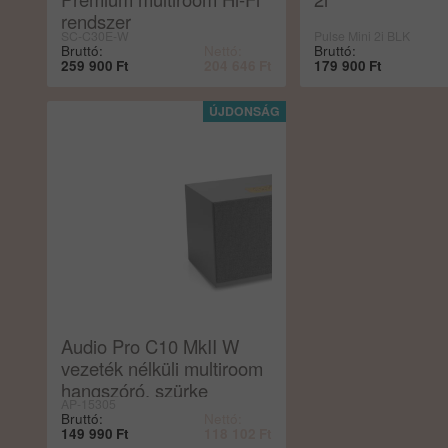
rendszer
SC-C30E-W
Pulse Mini 2i BLK
Bruttó:
Nettó:
Bruttó:
259 900
Ft
204 646
Ft
179 900
Ft
Audio Pro C10 MkII W
vezeték nélküli multiroom
hangszóró, szürke
AP-15305
Bruttó:
Nettó:
149 990
Ft
118 102
Ft