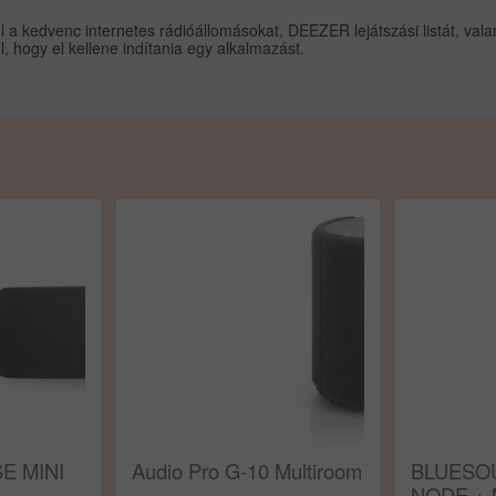
ául a kedvenc internetes rádióállomásokat, DEEZER lejátszási listát, va
, hogy el kellene indítania egy alkalmazást.
SE MINI
Audio Pro G-10 Multiroom
BLUESO
NODE +