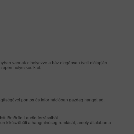
ányban vannak elhelyezve a ház elegánsan ívelt előlapján.
özepén helyezkedik el.
 segítségével pontos és információban gazdag hangot ad.
h® tömörített audio forrásaiból.
ódon kiküszöböli a hangminőség romlását, amely általában a