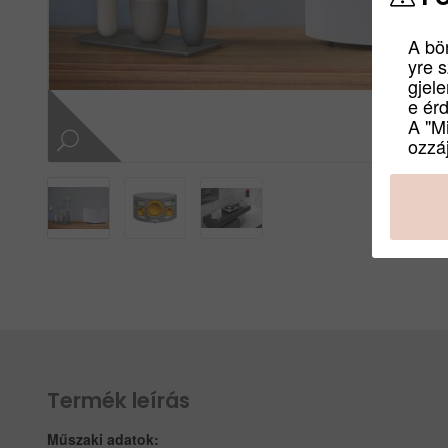
A bö
yre 
gjel
e ér
A "M
ozzáj
Termék leírás
Műszaki adatok: