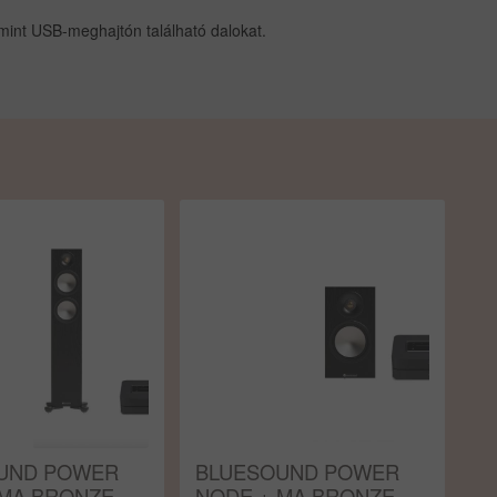
lamint USB-meghajtón található dalokat.
UND POWER
BLUESOUND POWER
 MA BRONZE
NODE + MA BRONZE