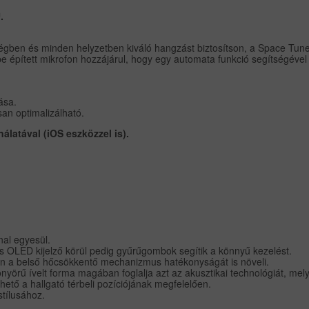
.
en és minden helyzetben kiváló hangzást biztosítson, a Space Tune™
be épített mikrofon hozzájárul, hogy egy automata funkció segítségéve
ása.
an optimalizálható.
álatával (iOS eszközzel is).
nal egyesül.
kus OLED kijelző körül pedig gyűrűgombok segítik a könnyű kezelést.
ben a belső hőcsökkentő mechanizmus hatékonyságát is növeli.
rű ívelt forma magában foglalja azt az akusztikai technológiát, mely 
ő a hallgató térbeli pozíciójának megfelelően.
stílusához.