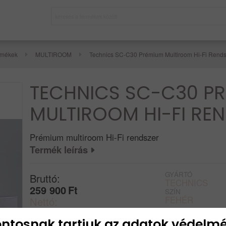
rmékek
MULTIROOM
Technics SC-C30 Prémium Multiroom Hi-Fi Rends
TECHNICS SC-C30 P
MULTIROOM HI-FI RE
Prémium multiroom Hi-Fi rendszer
Termék leírás
GYÁRTÓ
Bruttó:
TECHNICS
259 900
Ft
SZÍN
FEHÉR
Nettó:
204 646
Ft
ntosnak tartjuk az adatok védelmé