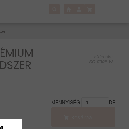
zer
RÉMIUM
cikkszám
NDSZER
SC-C30E-W
MENNYISÉG:
DB
kosárba
t