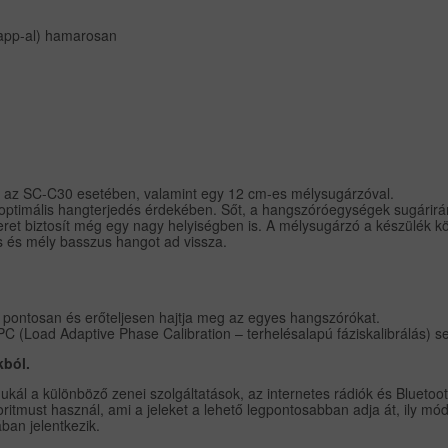
r app-al) hamarosan
t az SC-C30 esetében, valamint egy 12 cm-es mélysugárzóval.
z optimális hangterjedés érdekében. Sőt, a hangszóróegységek sugárir
eret biztosít még egy nagy helyiségben is. A mélysugárzó a készülék k
s és mély basszus hangot ad vissza.
ontosan és erőteljesen hajtja meg az egyes hangszórókat.
APC (Load Adaptive Phase Calibration – terhelésalapú fáziskalibrálás)
kból.
ál a különböző zenei szolgáltatások, az internetes rádiók és Bluetoot
ritmust használ, ami a jeleket a lehető legpontosabban adja át, ily m
ban jelentkezik.