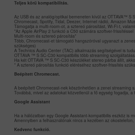
Teljes körű kompatibilitás.
Az USB és az analóg/optikai bemeneten kívül az OTTAVA™ S SC
Chromecast, Spotify, Tidal, Deezer, Internet rádió, Amazon Mus
Támogatja a multi-room-ot, a sztereó párosítást, Wi-Fi-t, valami
*Az Apple AirPlay 2 funkció a C50 számára szoftver-frissítéssel 
Multi-room és sztereó párosítás*
Több, Chromecast-et támogató hangszóróval ugyanazt a zenesz
szükséges)
A Technics Audio Center (TAC) alkalmazás segítségével is tudun
OTTAVA ™ S SC-C30 kompatibilis több streaming szolgáltatássa
Ha két OTTAVA ™ S SC-C30 készüléket stereo párba állít, akkor
* A sztereó párosítás funkció eléréséhez szoftver-frissítés szü
Beépített Chromecast.
A beépített Chromecast-nek köszönhetően a zenei streaming szo
Továbbá, mivel az adatokat közvetlenül a fő egység fogadja, 
Google Assistant
Ha a hálózatban egy Google Assistant-kompatibilis eszköz is m
Amennyiben a felhasználónak nincs a kezében az okostelefon, i
Kedvenc funkció.