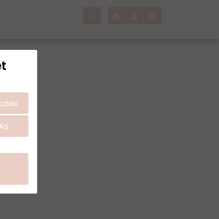
t
oztató
ÁS