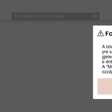
TERMÉK KATEGÓRIÁK
Fo
A bö
yre 
gjel
e ér
A "M
ozzáj