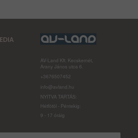
EDIA
AV-Land Kft. Kecskemét,
Arany János utca 6.
+3676507452
info@avland.hu
NYITVA TARTÁS:
Hétfõtõl - Péntekig:
9 - 17 óráig