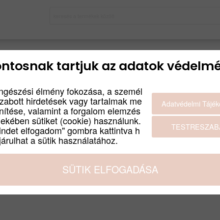
ntosnak tartjuk az adatok védelmé
ngészési élmény fokozása, a személ
szabott hirdetések vagy tartalmak me
Adatvédelmi Tájék
enítése, valamint a forgalom elemzés
dekében sütiket (cookie) használunk.
TESTRESZAB
indet elfogadom" gombra kattintva h
árulhat a sütik használatához.
SÜTIK ELFOGADÁSA