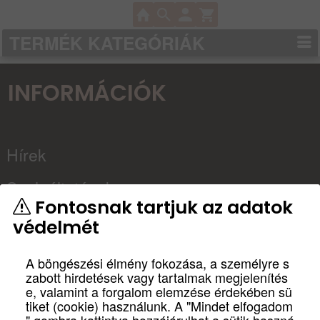
TERMÉK KATEGÓRIÁK
INFORMÁCIÓK
Hírek
Szolgáltatások
Fontosnak tartjuk az adatok
Kapcsolat
védelmét
Partnereink
A böngészési élmény fokozása, a személyre s
zabott hirdetések vagy tartalmak megjelenítés
Házimozi
e, valamint a forgalom elemzése érdekében sü
tiket (cookie) használunk. A "Mindet elfogadom
tervezés, építés
" gombra kattintva hozzájárulhat a sütik haszná