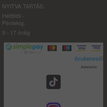
NYITVA TARTÁS:
Hétfõtõl -
Péntekig:
9 - 17 óráig
Árukereső.hu
TikTok