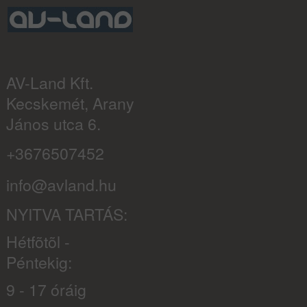
AV-Land Kft.
Kecskemét, Arany
János utca 6.
+3676507452
info@avland.hu
NYITVA TARTÁS:
Hétfõtõl -
Péntekig:
9 - 17 óráig