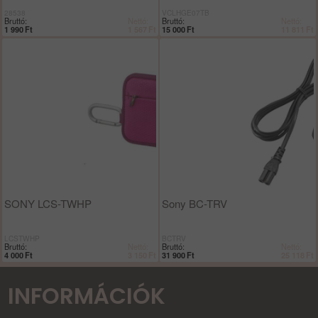
28538
VCLHGE07TB
Bruttó:
Nettó:
Bruttó:
Nettó:
1 990
Ft
1 567
Ft
15 000
Ft
11 811
Ft
SONY LCS-TWHP
Sony BC-TRV
LCSTWHP
BCTRV
Bruttó:
Nettó:
Bruttó:
Nettó:
4 000
Ft
3 150
Ft
31 900
Ft
25 118
Ft
INFORMÁCIÓK