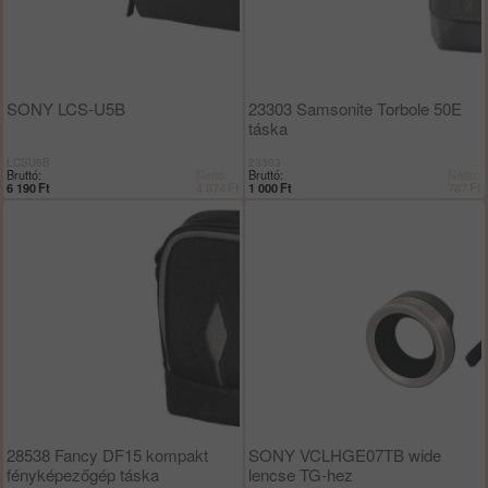
SONY LCS-U5B
23303 Samsonite Torbole 50E
táska
LCSU5B
23303
Bruttó:
Nettó:
Bruttó:
Nettó:
6 190
Ft
4 874
Ft
1 000
Ft
787
Ft
28538 Fancy DF15 kompakt
SONY VCLHGE07TB wide
fényképezőgép táska
lencse TG-hez