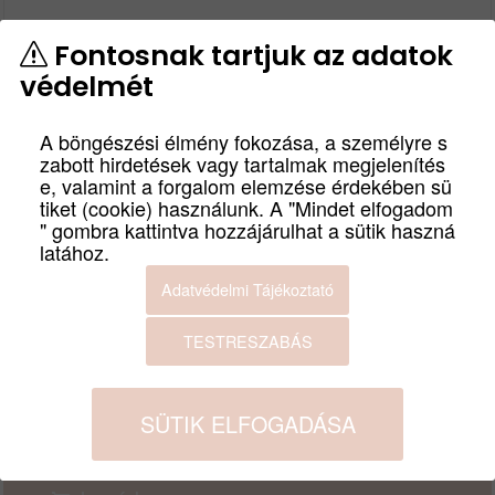
Fontosnak tartjuk az adatok
védelmét
SONY LCS-WF
A böngészési élmény fokozása, a személyre s
zabott hirdetések vagy tartalmak megjelenítés
e, valamint a forgalom elemzése érdekében sü
cikkszám
tiket (cookie) használunk. A "Mindet elfogadom
LCSWF
" gombra kattintva hozzájárulhat a sütik haszná
Fényképezőgép tok fekete színben.
latához.
Termék leírás
Adatvédelmi Tájékoztató
Bruttó:
Nettó:
6 000
Ft
4 724
Ft
TESTRESZABÁS
GYÁRTÓ
SZÍN
SONY
FEKETE
SÜTIK ELFOGADÁSA
MENNYISÉG:
DB