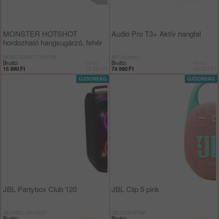
MONSTER HOTSHOT
Audio Pro T3+ Aktív hangfal
hordozható hangsugárzó, fehér
MONSTERHOTSHOTW
APT3Lemon
Bruttó:
Nettó:
Bruttó:
Nettó:
15 990
Ft
12 591
Ft
74 990
Ft
59 047
Ft
JBL Partybox Club 120
JBL Clip 5 pink
JBLPBCLUB120EP
JBLCLIP5PINK
Bruttó:
Nettó:
Bruttó:
Nettó: