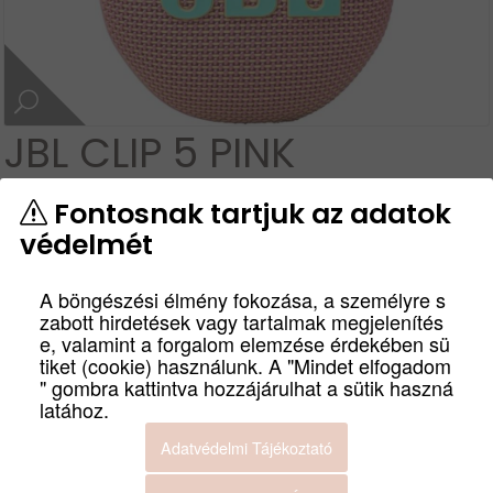
JBL CLIP 5 PINK
cikkszám
Fontosnak tartjuk az adatok
JBLCLIP5PINK
JBL CLIP 5 HORDOZHATÓ BLUETOOTH
védelmét
HANGSUGÁRZÓ. Egyetlen feltöltéssel akár 12 órányi
játékidőt is elérhetsz – és még többet, ha a Playtime Boost
A böngészési élmény fokozása, a személyre s
be van kapcsolva. Ha már a külvilágról beszélünk, az IP67
zabott hirdetések vagy tartalmak megjelenítés
tanúsítvánnyal rendelkezik, víz- és porálló, így természetes,
e, valamint a forgalom elemzése érdekében sü
hogy a következő túrára vagy kempingezésre is magaddal
tiket (cookie) használunk. A "Mindet elfogadom
viheted.
" gombra kattintva hozzájárulhat a sütik haszná
latához.
Termék leírás
Adatvédelmi Tájékoztató
Bruttó:
Nettó: