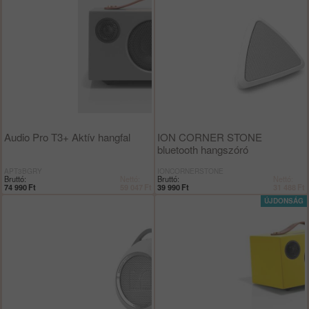
Audio Pro T3+ Aktív hangfal
ION CORNER STONE
bluetooth hangszóró
APT3BGRY
IONCORNERSTONE
Bruttó:
Nettó:
Bruttó:
Nettó:
74 990
Ft
59 047
Ft
39 990
Ft
31 488
Ft