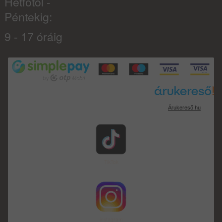
Hétfõtõl -
Péntekig:
9 - 17 óráig
Árukereső.hu
TikTok
instagram