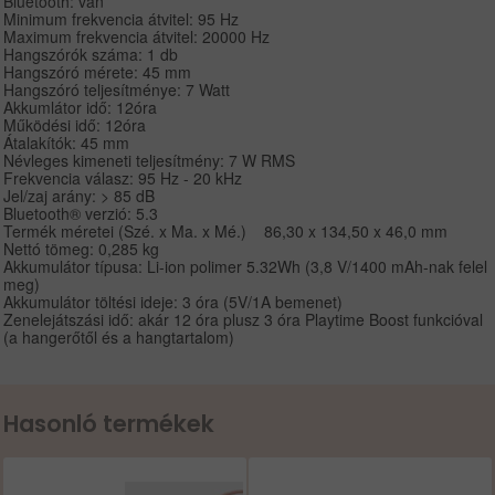
Bluetooth: van
Minimum frekvencia átvitel: 95 Hz
Maximum frekvencia átvitel: 20000 Hz
Hangszórók száma: 1 db
Hangszóró mérete: 45 mm
Hangszóró teljesítménye: 7 Watt
Akkumlátor idő: 12óra
Működési idő: 12óra
Átalakítók: 45 mm
Névleges kimeneti teljesítmény: 7 W RMS
Frekvencia válasz: 95 Hz - 20 kHz
Jel/zaj arány: > 85 dB
Bluetooth® verzió: 5.3
Termék méretei (Szé. x Ma. x Mé.) 86,30 x 134,50 x 46,0 mm
Nettó tömeg: 0,285 kg
Akkumulátor típusa: Li-ion polimer 5.32Wh (3,8 V/1400 mAh-nak felel
meg)
Akkumulátor töltési ideje: 3 óra (5V/1A bemenet)
Zenelejátszási idő: akár 12 óra plusz 3 óra Playtime Boost funkcióval
(a hangerőtől és a hangtartalom)
Hasonló termékek