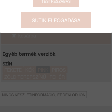
27 990
Ft
22 039
Ft
TESTRESZABÁS
GYÁRTÓ
SZÍN
AKCIÓ / ÚJDONSÁG
JBL
PINK
ÚJ
SÜTIK ELFOGADÁSA
MENNYISÉG:
DB
kosárba
Egyéb termék verziók
SZÍN
FEKETE
KÉK
PINK
PIROS
ZÖLD TEREPSZÍNŰ
FEHÉR
NINCS KÉSZLETINFORMÁCIÓ, ÉRDEKLŐDJÖN