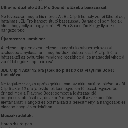
Ultra-hordozható JBL Pro Sound, ütősebb basszussal.
Ne tévesszen meg a kis méret. A JBL Clip 5 komoly zenei löketet ad;
hatalmas JBL Pro hangot, átütő basszussal. Barátaid el sem fogják
hinni, hogy milyen nagyszerű JBL Pro Sound jön ki egy ilyen kis
hangszóróból.
Újratervezett karabiner.
A teljesen újratervezett, teljesen integrált karabinernek sokkal
szélesebb a nyílása, ami még hordozhatóbbá teszi. A Clip 5-öt a
hátizsáktól az övhurokig mindenre rögzítheted, és magaddal viheted
zenéidet egész nap, bárhová.
JBL Clip 4 Akár 12 óra játékidő plusz 3 óra Playtime Boost
funkcióval.
Ne foglalkozz olyan apróságokkal, mint az akkumulátor töltése. A JBL
Clip 5 akár 12 óra játékidőt biztosít egyetlen töltéssel. Egyszerűen
érintsd meg a Playtime Boost gombot a lejátszási idő
meghosszabbításához, és akár 2 órával növeli az akkumulátor
élettartamát. Hangold és optimalizáld a teljesítményt a hangosabb és
élesebb hangzás érdekében.
Műszaki adatok:
Hordozható: igen