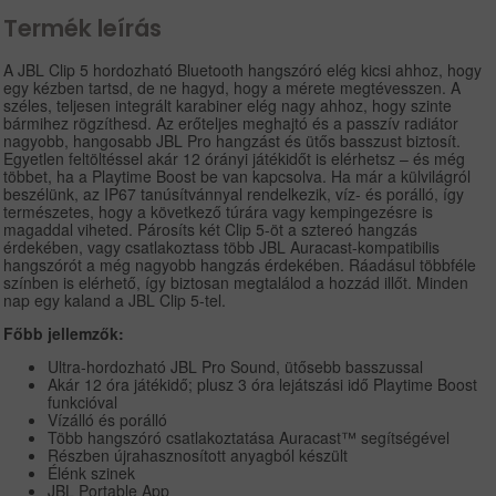
Termék leírás
A JBL Clip 5 hordozható Bluetooth hangszóró elég kicsi ahhoz, hogy
egy kézben tartsd, de ne hagyd, hogy a mérete megtévesszen. A
széles, teljesen integrált karabiner elég nagy ahhoz, hogy szinte
bármihez rögzíthesd. Az erőteljes meghajtó és a passzív radiátor
nagyobb, hangosabb JBL Pro hangzást és ütős basszust biztosít.
Egyetlen feltöltéssel akár 12 órányi játékidőt is elérhetsz – és még
többet, ha a Playtime Boost be van kapcsolva. Ha már a külvilágról
beszélünk, az IP67 tanúsítvánnyal rendelkezik, víz- és porálló, így
természetes, hogy a következő túrára vagy kempingezésre is
magaddal viheted. Párosíts két Clip 5-öt a sztereó hangzás
érdekében, vagy csatlakoztass több JBL Auracast-kompatibilis
hangszórót a még nagyobb hangzás érdekében. Ráadásul többféle
színben is elérhető, így biztosan megtalálod a hozzád illőt. Minden
nap egy kaland a JBL Clip 5-tel.
Főbb jellemzők:
Ultra-hordozható JBL Pro Sound, ütősebb basszussal
Akár 12 óra játékidő; plusz 3 óra lejátszási idő Playtime Boost
funkcióval
Vízálló és porálló
Több hangszóró csatlakoztatása Auracast™ segítségével
Részben újrahasznosított anyagból készült
Élénk szinek
JBL Portable App