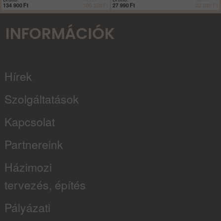
134 900
Ft
106 220
Ft
27 990
Ft
22 039
Ft
INFORMÁCIÓK
Hírek
Szolgáltatások
Kapcsolat
Partnereink
Házimozi
tervezés, építés
Pályázati