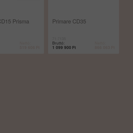
CD15 Prisma
Primare CD35
71-7135
Nettó:
Bruttó:
Nettó:
519 606
Ft
1 099 900
Ft
866 063
Ft