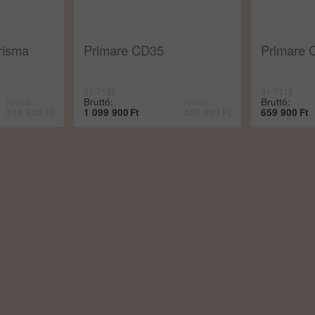
risma
Primare CD35
Primare 
61-7135
91-7115
Nettó:
Bruttó:
Nettó:
Bruttó:
519 606
Ft
1 099 900
Ft
866 063
Ft
659 900
Ft