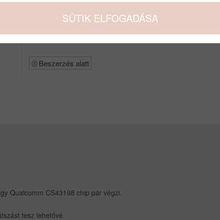
SÜTIK ELFOGADÁSA
Beszerzés alatt
t egy Qualcomm CS43198 chip pár végzi.
.
tszást tesz lehetővé.