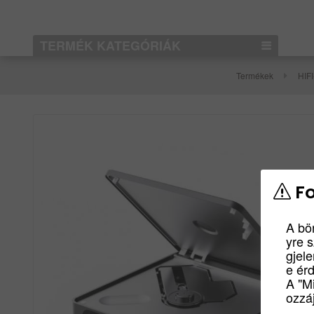
TERMÉK KATEGÓRIÁK
Termékek
HIF
Fo
A bö
yre 
gjel
e ér
A "M
ozzáj