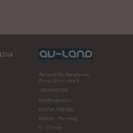
EDIA
AV-Land Kft. Kecskemét,
Arany János utca 6.
+3676507452
info@avland.hu
NYITVA TARTÁS:
Hétfõtõl - Péntekig:
9 - 17 óráig