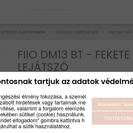
I-SZTEREO ELEKTRONIKÁK
CD-SACD LEMEZJÁTSZÓ
FiiO DM13 BT -
FIIO DM13 BT - FEKETE
LEJÁTSZÓ
ntosnak tartjuk az adatok védelmé
FiiO DM13 Bluetooth - fekete
Termék leírás
ngészési élmény fokozása, a személ
szabott hirdetések vagy tartalmak me
GYÁRTÓ
Bruttó:
Adatvédelmi Tájék
FIIO
enítése, valamint a forgalom elemzés
69 900
Ft
SZÍN
dekében sütiket (cookie) használunk.
FEKETE
Nettó:
TESTRESZAB
indet elfogadom" gombra kattintva h
55 039
Ft
árulhat a sütik használatához.