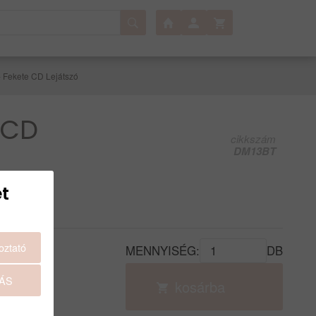
 Fekete CD Lejátszó
 CD
cikkszám
DM13BT
t
oztató
MENNYISÉG:
DB
ÁS
kosárba