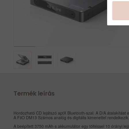
Termék leírás
Hordozható CD lejátszó aptX Bluetooth-szal. A D/A átalakítás
A FiiO DM13 Számos analóg és digitális kimenettel rendelkezik
A beépített 3750 mAh-s akkumulátor egy töltéssel 10 órányi lejá