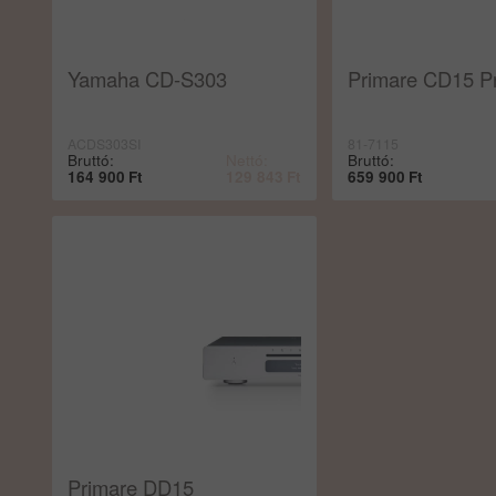
Yamaha CD-S303
Primare CD15 P
ACDS303SI
81-7115
Bruttó:
Nettó:
Bruttó:
164 900
Ft
129 843
Ft
659 900
Ft
Primare DD15