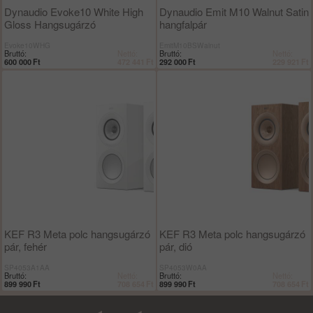
Dynaudio Evoke10 White High
Dynaudio Emit M10 Walnut Satin
Gloss Hangsugárzó
hangfalpár
Evoke10WHG
EmitM10BSWalnut
Bruttó:
Nettó:
Bruttó:
Nettó:
600 000
Ft
472 441
Ft
292 000
Ft
229 921
Ft
KEF R3 Meta polc hangsugárzó
KEF R3 Meta polc hangsugárzó
pár, fehér
pár, dió
SP4053A1AA
SP4053W0AA
Bruttó:
Nettó:
Bruttó:
Nettó:
899 990
Ft
708 654
Ft
899 990
Ft
708 654
Ft