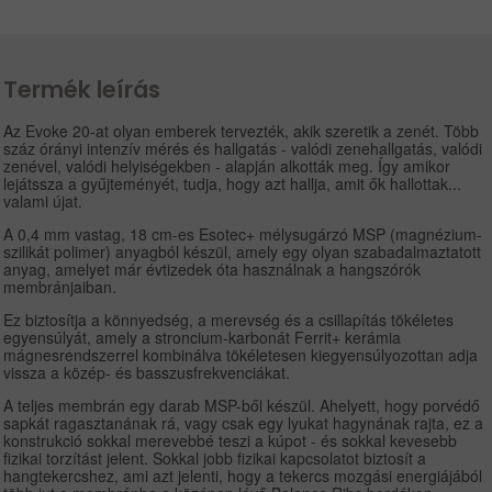
Termék leírás
Az Evoke 20-at olyan emberek tervezték, akik szeretik a zenét. Több
száz órányi intenzív mérés és hallgatás - valódi zenehallgatás, valódi
zenével, valódi helyiségekben - alapján alkották meg. Így amikor
lejátssza a gyűjteményét, tudja, hogy azt hallja, amit ők hallottak...
valami újat.
A 0,4 mm vastag, 18 cm-es Esotec+ mélysugárzó MSP (magnézium-
szilikát polimer) anyagból készül, amely egy olyan szabadalmaztatott
anyag, amelyet már évtizedek óta használnak a hangszórók
membránjaiban.
Ez biztosítja a könnyedség, a merevség és a csillapítás tökéletes
egyensúlyát, amely a stroncium-karbonát Ferrit+ kerámia
mágnesrendszerrel kombinálva tökéletesen kiegyensúlyozottan adja
vissza a közép- és basszusfrekvenciákat.
A teljes membrán egy darab MSP-ből készül. Ahelyett, hogy porvédő
sapkát ragasztanának rá, vagy csak egy lyukat hagynának rajta, ez a
konstrukció sokkal merevebbé teszi a kúpot - és sokkal kevesebb
fizikai torzítást jelent. Sokkal jobb fizikai kapcsolatot biztosít a
hangtekercshez, ami azt jelenti, hogy a tekercs mozgási energiájából