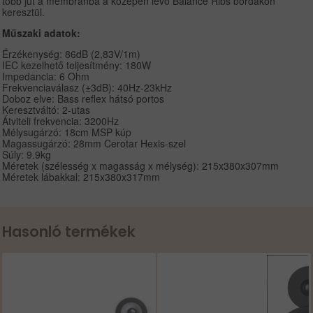
több jut a membránba a középen lévő Balance Ribs bordákon
keresztül.
Műszaki adatok:
Érzékenység: 86dB (2,83V/1m)
IEC kezelhető teljesítmény: 180W
Impedancia: 6 Ohm
Frekvenciaválasz (±3dB): 40Hz-23kHz
Doboz elve: Bass reflex hátsó portos
Keresztváltó: 2-utas
Átviteli frekvencia: 3200Hz
Mélysugárzó: 18cm MSP kúp
Magassugárzó: 28mm Cerotar Hexis-szel
Súly: 9.9kg
Méretek (szélesség x magasság x mélység): 215x380x307mm
Méretek lábakkal: 215x380x317mm
Hasonló termékek