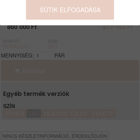
Termék leírás
SÜTIK ELFOGADÁSA
Bruttó:
Nettó:
860 000
Ft
677 165
Ft
GYÁRTÓ
SZÍN
DYNAUDIO
DIÓ
MENNYISÉG:
PÁR
kosárba
Egyéb termék verziók
SZÍN
FEHÉR
DIÓ
VILÁGOS TÖLGY
FEKETE
NINCS KÉSZLETINFORMÁCIÓ, ÉRDEKLŐDJÖN