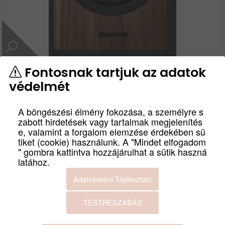
DYNAUDIO EVOKE20
Fontosnak tartjuk az adatok
WALNUT WOOD
védelmét
HANGSUGÁRZÓ
A böngészési élmény fokozása, a személyre s
zabott hirdetések vagy tartalmak megjelenítés
cikkszám
e, valamint a forgalom elemzése érdekében sü
Evoke20WW
tiket (cookie) használunk. A "Mindet elfogadom
Az Evoke 20 egy teljes méretű, állványra szerelhető
" gombra kattintva hozzájárulhat a sütik haszná
hangszóró, amelyet szinte bármilyen méretű térbe szántak.
latához.
Erőteljes 18 cm-es középső/basszus hangszórója biztosítja,
Adatvédelmi Tájékoztató
hogy akkor is bevetheti az erejét, amikor nehéz dolgokra
van szükség, míg a 28 mm-es lágy dómos magassugárzó
TESTRESZABÁS
gondoskodik a finom részletekről. És persze dán dizájnja
fantasztikusan néz ki, bárhová is helyezi. Ideális párosítás.