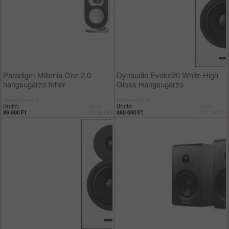
Paradigm Millenia One 2.0
Dynaudio Evoke20 White High
hangsugárzó fehér
Gloss Hangsugárzó
MilleniaOne2.0
Evoke20WHG
Bruttó:
Nettó:
Bruttó:
Nettó:
99 900
Ft
78 661
Ft
860 000
Ft
677 165
Ft