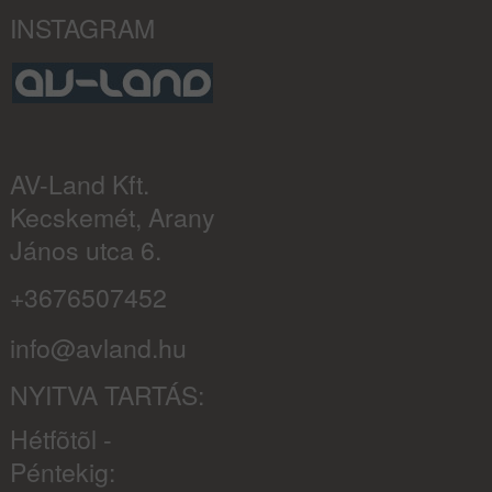
INSTAGRAM
AV-Land Kft.
Kecskemét, Arany
János utca 6.
+3676507452
info@avland.hu
NYITVA TARTÁS:
Hétfõtõl -
Péntekig: