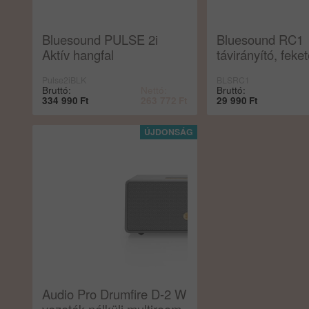
Bluesound PULSE 2i
Bluesound RC1
Aktív hangfal
távirányító, feke
Pulse2iBLK
BLSRC1
Bruttó:
Nettó:
Bruttó:
334 990
Ft
263 772
Ft
29 990
Ft
Audio Pro Drumfire D-2 W
vezeték nélküli multiroom