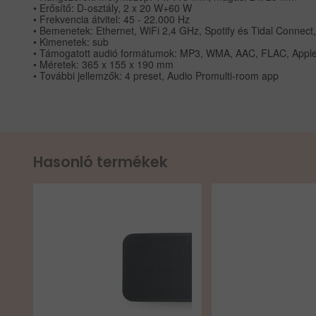
• Erősítő: D-osztály, 2 x 20 W+60 W
• Frekvencia átvitel: 45 - 22.000 Hz
• Bemenetek: Ethernet, WiFi 2,4 GHz, Spotify és Tidal Connect
• Kimenetek: sub
• Támogatott audió formátumok: MP3, WMA, AAC, FLAC, Appl
• Méretek: 365 x 155 x 190 mm
• További jellemzők: 4 preset, Audio Promulti-room app
Hasonló termékek