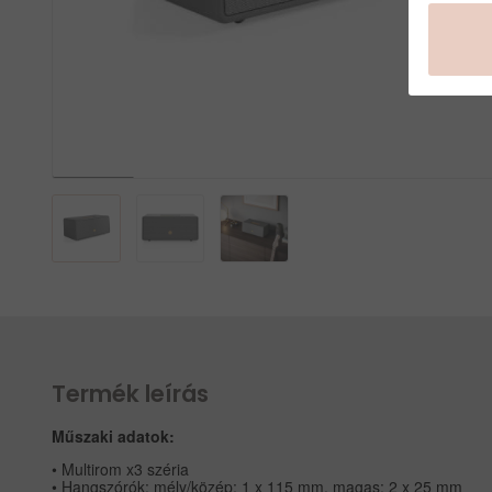
Termék leírás
Műszaki adatok:
• Multirom x3 széria
• Hangszórók: mély/közép: 1 x 115 mm, magas: 2 x 25 mm