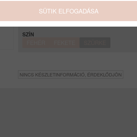
SÜTIK ELFOGADÁSA
Egyéb termék verziók
SZÍN
FEHÉR
FEKETE
SZÜRKE
NINCS KÉSZLETINFORMÁCIÓ, ÉRDEKLŐDJÖN