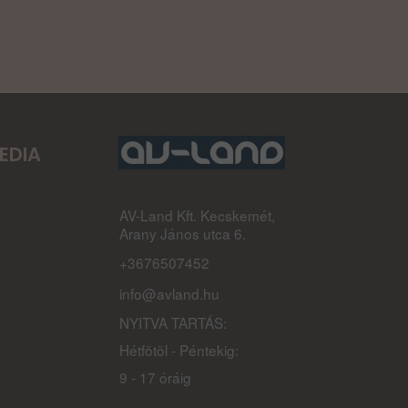
EDIA
AV-Land Kft. Kecskemét,
Arany János utca 6.
+3676507452
info@avland.hu
NYITVA TARTÁS:
Hétfõtõl - Péntekig:
9 - 17 óráig