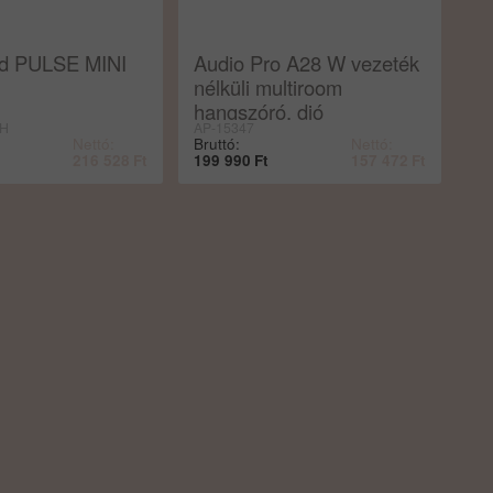
nd PULSE MINI
Audio Pro A28 W vezeték
nélküli multiroom
hangszóró, dió
WH
AP-15347
Nettó:
Bruttó:
Nettó:
216 528
Ft
199 990
Ft
157 472
Ft