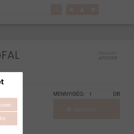
FAL
cikkszám
APD2GR
t
MENNYISÉG:
DB
oztató
kosárba
G
ÁS