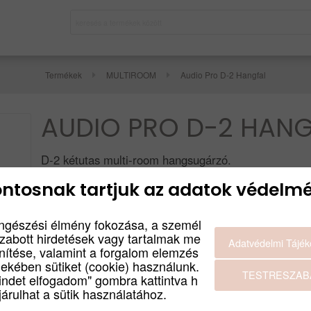
Termékek
MULTIROOM
Audio Pro D-2 Hangfal
AUDIO PRO D-2 HANG
D-2 kétutas multi-room hangsugárzó.
Termék leírás
ntosnak tartjuk az adatok védelmé
GYÁRTÓ
Bruttó:
AUDIO PRO
ngészési élmény fokozása, a személ
134 900
Ft
SZÍN
szabott hirdetések vagy tartalmak me
Adatvédelmi Tájék
SZÜRKE
Nettó:
enítése, valamint a forgalom elemzés
AKCIÓ / ÚJDONSÁ
106 220
Ft
dekében sütiket (cookie) használunk.
AKCIÓ
TESTRESZAB
indet elfogadom" gombra kattintva h
árulhat a sütik használatához.