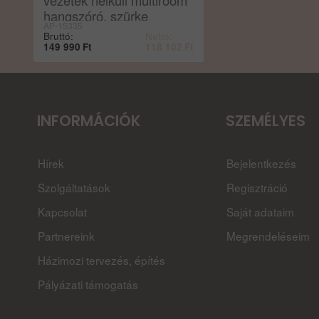
hangszóró, szürke
AP-15335
Bruttó:
Nettó:
149 990
Ft
118 102
Ft
INFORMÁCIÓK
SZEMÉLYES
Hírek
Bejelentkezés
Szolgáltatások
Regisztráció
Kapcsolat
Saját adataim
Partnereink
Megrendeléseim
Házimozi tervezés, építés
Pályázati támogatás