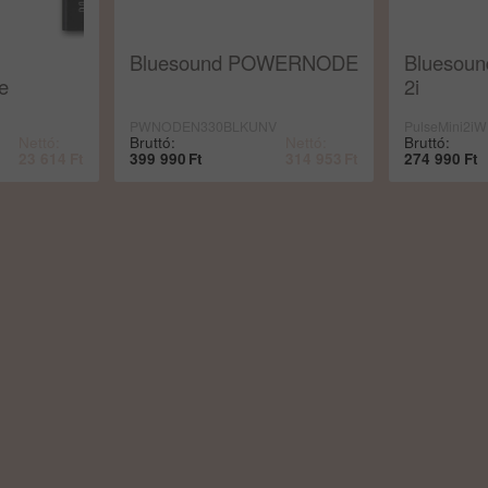
Bluesound POWERNODE
Bluesou
te
2i
PWNODEN330BLKUNV
PulseMini2i
Nettó:
Bruttó:
Nettó:
Bruttó:
23 614
Ft
399 990
Ft
314 953
Ft
274 990
Ft