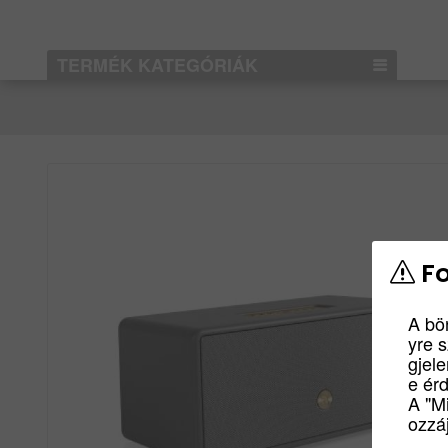
TERMÉK KATEGÓRIÁK
Fo
A bö
yre 
gjel
e ér
A "M
ozzáj