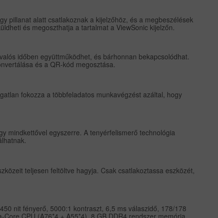
gy pillanat alatt csatlakoznak a kijelzőhöz, és a megbeszélések
ldheti és megoszthatja a tartalmat a ViewSonic kijelzőn.
t, valós időben együttműködhet, és bárhonnan bekapcsolódhat.
 konvertálása és a QR-kód megosztása.
gatlan fokozza a többfeladatos munkavégzést azáltal, hogy
vagy mindkettővel egyszerre.
A tenyérfelismerő technológia
álhatnak.
özeit teljesen feltöltve hagyja.
Csak csatlakoztassa eszközét,
450 nit fényerő, 5000:1 kontraszt, 6,5 ms válaszidő, 178/178
 Octa-Core CPU (A76*4 + A55*4), 8 GB DDR4 rendszer memória,