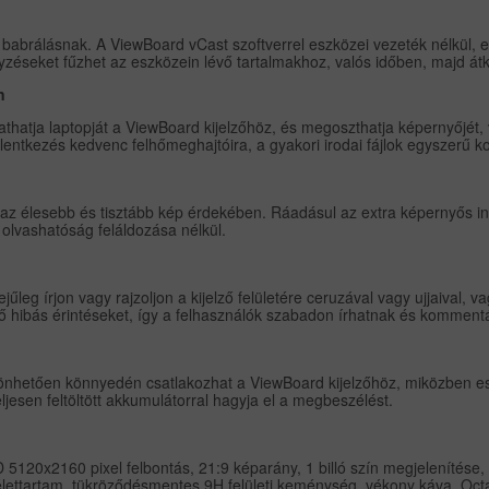
 babrálásnak. A ViewBoard vCast szoftverrel eszközei vezeték nélkül, e
éseket fűzhet az eszközein lévő tartalmakhoz, valós időben, majd átkü
n
athatja laptopját a ViewBoard kijelzőhöz, és megoszthatja képernyőjé
elentkezés kedvenc felhőmeghajtóira, a gyakori irodai fájlok egyszerű
ít az élesebb és tisztább kép érdekében.
Ráadásul az extra képernyős in
 olvashatóság feláldozása nélkül.
jűleg írjon vagy rajzoljon a kijelző felületére ceruzával vagy ujjaival, 
ező hibás érintéseket, így a felhasználók szabadon írhatnak és komment
nhetően könnyedén csatlakozhat a ViewBoard kijelzőhöz, miközben eszk
jesen feltöltött akkumulátorral hagyja el a megbeszélést.
120x2160 pixel felbontás, 21:9 képarány, 1 billó szín megjelenítése, 
el élettartam, tükröződésmentes 9H felületi keménység, vékony káva.