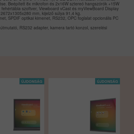
nítése. Beépített 8x mikrofon és 2x16W sztereó hangszórók +15W
ehértábla szoftver, Viewboard vCast és myViewBoard Display
 2672x1305x280 mm, kijelző súlya 91,4 kg.
t, SPDIF optikai kimenet, RS232, OPC foglalat opcionális PC
 útmutató, RS232 adapter, kamera tartó konzol, szerelési