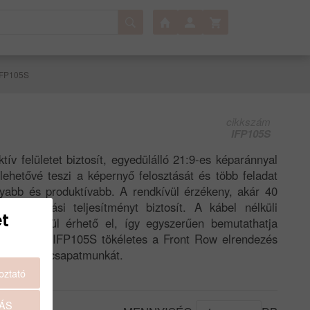
IFP105S
cikkszám
IFP105S
v felületet biztosít, egyedülálló 21:9-es képaránnyal
 lehetővé teszi a képernyő felosztását és több feladat
yabb és produktívabb. A rendkívül érzékeny, akár 40
inkron írási teljesítményt biztosít. A kábel nélküli
t
 keresztül érhető el, így egyszerűen bemutathatja
tervezett IFP105S tökéletes a Front Row elrendezés
atalt és a csapatmunkát.
oztató
ÁS