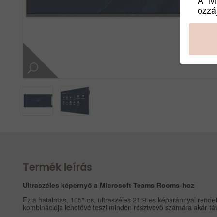
ozzáj
Termék leírás
Ultraszéles képernyő a Microsoft Teams Rooms-hoz
Ez a hatalmas, 105"-os, ultraszéles 21:9-es képaránnyal rendelk
kombinációja lehetővé teszi minden résztvevő számára akár táv