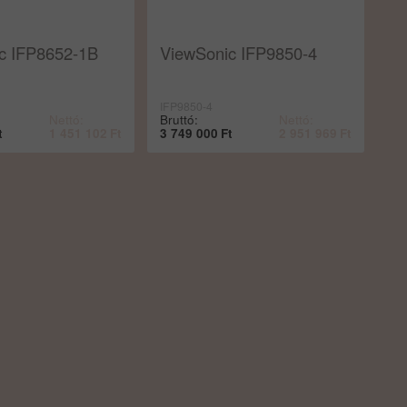
c IFP8652-1B
ViewSonic IFP9850-4
IFP9850-4
Nettó:
Bruttó:
Nettó:
t
1 451 102
Ft
3 749 000
Ft
2 951 969
Ft