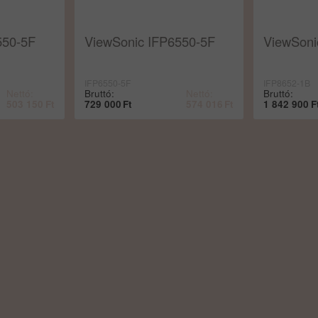
550-5F
ViewSonic IFP6550-5F
ViewSoni
IFP6550-5F
IFP8652-1B
Nettó:
Bruttó:
Nettó:
Bruttó:
503 150
Ft
729 000
Ft
574 016
Ft
1 842 900
F