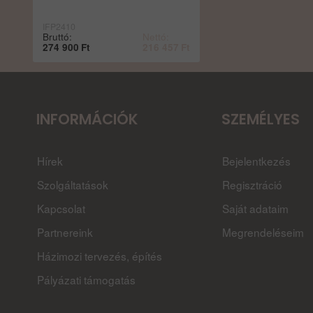
IFP2410
Bruttó:
Nettó:
274 900
Ft
216 457
Ft
INFORMÁCIÓK
SZEMÉLYES
Hírek
Bejelentkezés
Szolgáltatások
Regisztráció
Kapcsolat
Saját adataim
Partnereink
Megrendeléseim
Házimozi tervezés, építés
Pályázati támogatás