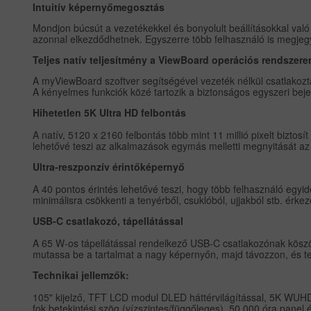
Intuitív képernyőmegosztás
Mondjon búcsút a vezetékekkel és bonyolult beállításokkal való
azonnal elkezdődhetnek. Egyszerre több felhasználó is megjegyz
Teljes natív teljesítmény a ViewBoard operációs rendszere
A myViewBoard szoftver segítségével vezeték nélkül csatlakozt
A kényelmes funkciók közé tartozik a biztonságos egyszeri bej
Hihetetlen 5K Ultra HD felbontás
A natív, 5120 x 2160 felbontás több mint 11 millió pixelt biztos
lehetővé teszi az alkalmazások egymás melletti megnyitását az
Ultra-reszponzív érintőképernyő
A 40 pontos érintés lehetővé teszi, hogy több felhasználó egyide
minimálisra csökkenti a tenyérből, csuklóból, ujjakból stb. érk
USB-C csatlakozó, tápellátással
A 65 W-os tápellátással rendelkező USB-C csatlakozónak köszö
mutassa be a tartalmat a nagy képernyőn, majd távozzon, és tel
Technikai jellemzők:
105" kijelző, TFT LCD modul DLED háttérvilágítással, 5K WUHD 5
fok betekintési szög (vízszintes/függőleges), 50 000 óra pan