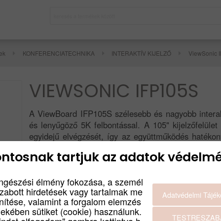
ek
KONFERENCIATECHNIKA
INTERAKTÍV KIJELZŐ
ViewSonic 
VIEWSONIC IFP105S
A ViewBoard IFP105S szélesebb és nagyobb interaktí
és lenyűgöző 5K felbontással. A 105" kijelzőfelület
egyidejű elvégzését, így az együttműködés hatékon
pontos érintési funkció természetes és intuitív sz
ntosnak tartjuk az adatok védelmé
képernyőtükrözés és képernyőmegosztás a vCaston
ötleteit. A Microsoft Teams Rooms (MTR) számára 
ngészési élmény fokozása, a személ
számára, megkönnyíti a prezentációkat, a döntéshoz
szabott hirdetések vagy tartalmak me
Termék leírás
Adatvédelmi Tájék
enítése, valamint a forgalom elemzés
dekében sütiket (cookie) használunk.
TESTRESZAB
FELBONTÁS
indet elfogadom" gombra kattintva h