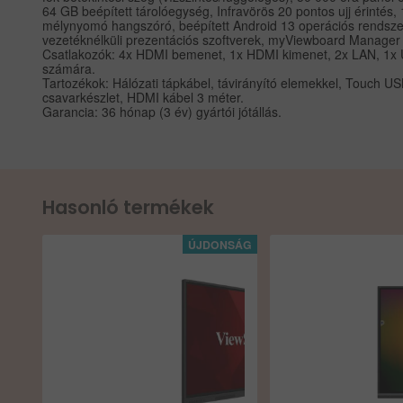
64 GB beépített tárolóegység, Infravörös 20 pontos ujj érinté
mélynyomó hangszóró, beépített Android 13 operációs rendsz
vezetéknélküli prezentációs szoftverek, myViewboard Manager
Csatlakozók: 4x HDMI bemenet, 1x HDMI kimenet, 2x LAN, 1x U
számára.
Tartozékok: Hálózati tápkábel, távirányító elemekkel, Touch US
csavarkészlet, HDMI kábel 3 méter.
Garancia: 36 hónap (3 év) gyártói jótállás.
Hasonló termékek