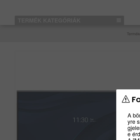
TERMÉK KATEGÓRIÁK
Termék
Fo
A bö
yre 
gjel
e ér
A "M