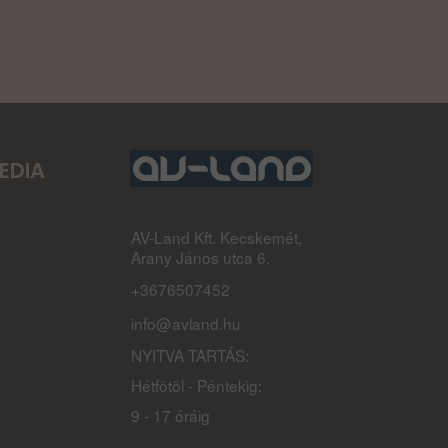
EDIA
AV-Land Kft. Kecskemét,
Arany János utca 6.
+3676507452
info@avland.hu
NYITVA TARTÁS:
Hétfõtõl - Péntekig:
9 - 17 óráig