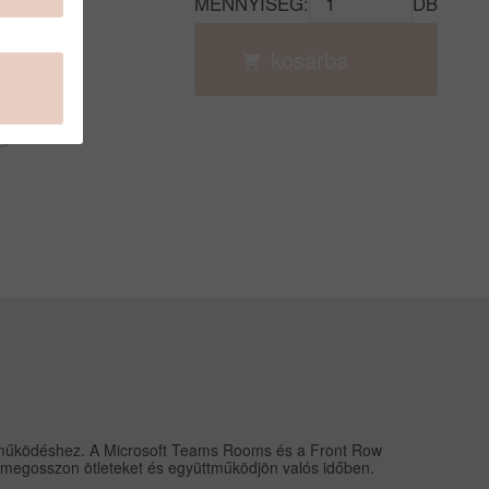
MENNYISÉG:
DB
kosárba
G
üttműködéshez.
A Microsoft Teams Rooms és a Front Row
, megosszon ötleteket és együttműködjön valós időben.