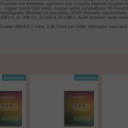
s, 10 pontos írás érzékelés, egyszerre akár 9 eszköz képének megjele
er, magyar nyelvű OSD menü, magyar nyelvű myViewBoard Whiteboard f
 távfelügyelet, Windows Ink támogatás. VESA 1000x400 rögzíthetőség,
SB 2.0, 6x USB 3.0, 3x USB B, 2x USB C, Audio bemenet, Audio kimene
B kábel USB A-B 3 méter, 2 db Touch pen tollak, többnyelvű használati