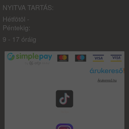
NYITVA TARTÁS:
Hétfõtõl -
Péntekig:
9 - 17 óráig
Árukereső.hu
TikTok