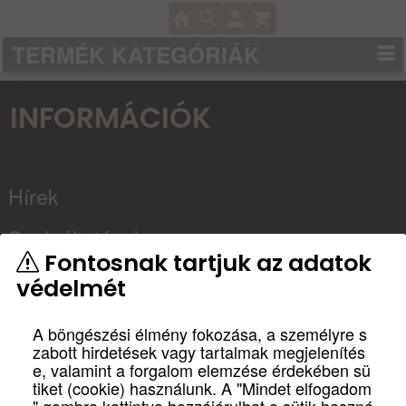
TERMÉK KATEGÓRIÁK
INFORMÁCIÓK
Hírek
Szolgáltatások
Fontosnak tartjuk az adatok
Kapcsolat
védelmét
Partnereink
A böngészési élmény fokozása, a személyre s
zabott hirdetések vagy tartalmak megjelenítés
Házimozi
e, valamint a forgalom elemzése érdekében sü
tiket (cookie) használunk. A "Mindet elfogadom
tervezés, építés
" gombra kattintva hozzájárulhat a sütik haszná