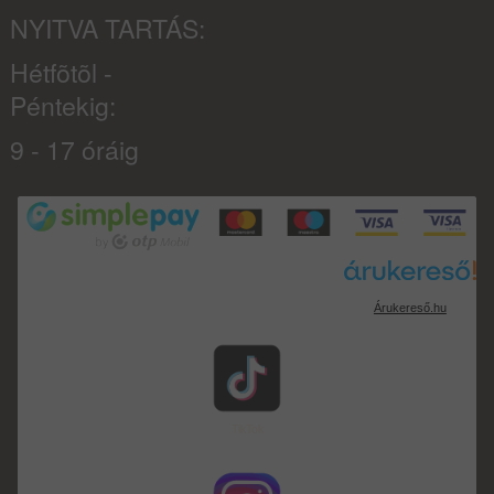
NYITVA TARTÁS:
Hétfõtõl -
Péntekig:
9 - 17 óráig
Árukereső.hu
TikTok