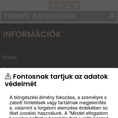
TERMÉK KATEGÓRIÁK
INFORMÁCIÓK
Hírek
Szolgáltatások
Fontosnak tartjuk az adatok
Kapcsolat
védelmét
Partnereink
A böngészési élmény fokozása, a személyre s
zabott hirdetések vagy tartalmak megjelenítés
Házimozi
e, valamint a forgalom elemzése érdekében sü
tiket (cookie) használunk. A "Mindet elfogadom
tervezés, építés
" gombra kattintva hozzájárulhat a sütik haszná