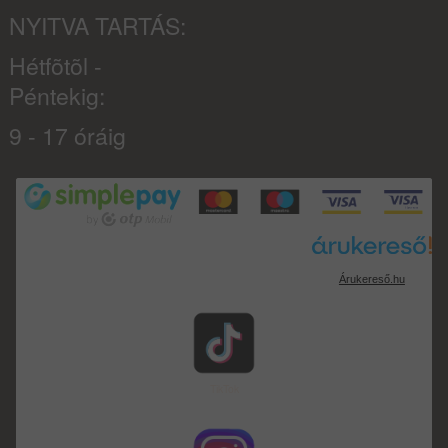
NYITVA TARTÁS:
Hétfõtõl -
Péntekig:
9 - 17 óráig
Árukereső.hu
TikTok