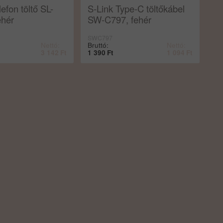
lefon töltő SL-
S-Link Type-C töltőkábel
ehér
SW-C797, fehér
SWC797
Nettó:
Bruttó:
Nettó:
3 142
Ft
1 390
Ft
1 094
Ft