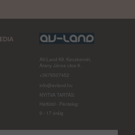
EDIA
AV-Land Kft. Kecskemét,
Arany János utca 6.
+3676507452
info@avland.hu
NYITVA TARTÁS:
Hétfõtõl - Péntekig:
9 - 17 óráig