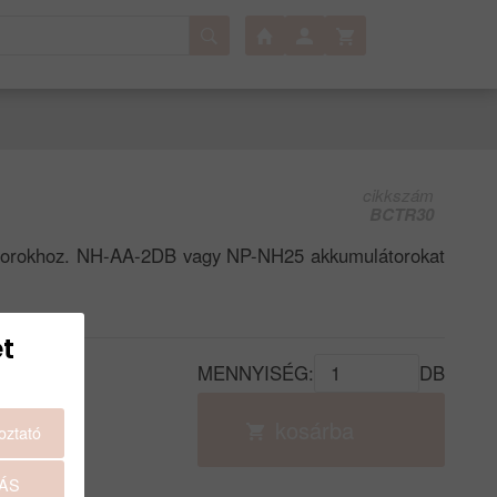
cikkszám
BCTR30
torokhoz. NH-AA-2DB vagy NP-NH25 akkumulátorokat
t
MENNYISÉG:
DB
kosárba
oztató
ÁS