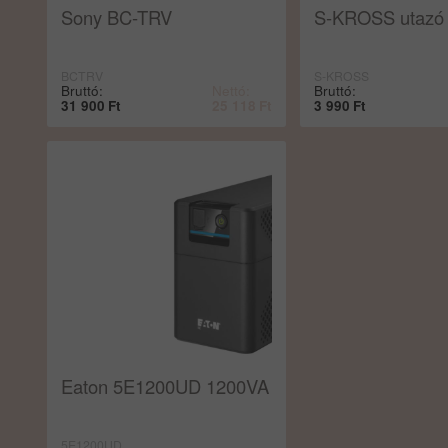
Sony BC-TRV
S-KROSS utazó 
BCTRV
S-KROSS
Bruttó:
Nettó:
Bruttó:
31 900
Ft
25 118
Ft
3 990
Ft
Eaton 5E1200UD 1200VA
5E1200UD