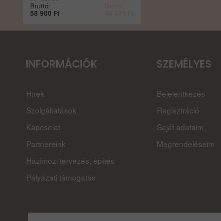
Bruttó:
Nettó:
58 900
Ft
46 378
Ft
INFORMÁCIÓK
SZEMÉLYES
Hírek
Bejelentkezés
Szolgáltatások
Regisztráció
Kapcsolat
Saját adataim
Partnereink
Megrendeléseim
Házimozi tervezés, építés
Pályázati támogatás