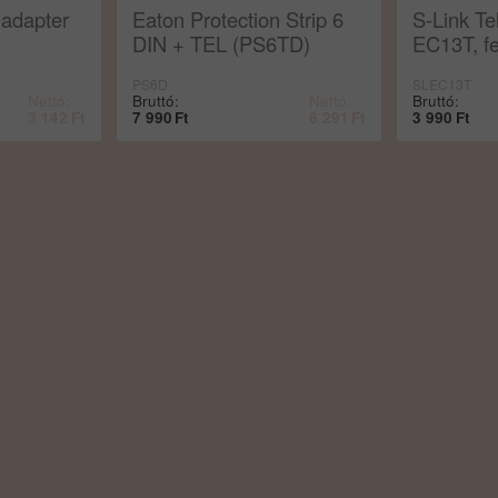
adapter
Eaton Protection Strip 6
S-Link Te
DIN + TEL (PS6TD)
EC13T, f
PS6D
SLEC13T
Nettó:
Bruttó:
Nettó:
Bruttó:
3 142
Ft
7 990
Ft
6 291
Ft
3 990
Ft