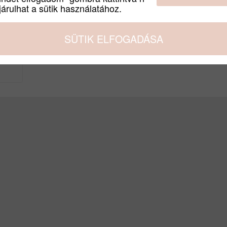
árulhat a sütik használatához.
SÜTIK ELFOGADÁSA
raktáron