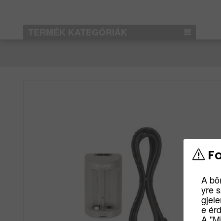
TERMÉK KATEGÓRIÁK
Fo
A bö
yre 
gjel
e ér
A "M