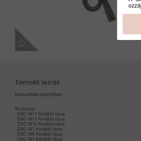
ozzáj
Termék leírás
Kompatibilis készülékek:
W sorozat
· DSC-W17 Korábbi típus
· DSC-W15 Korábbi típus
· DSC-W12 Korábbi típus
· DSC-W7 Korábbi típus
· DSC-W5 Korábbi típus
· DSC-W1 Korábbi típus