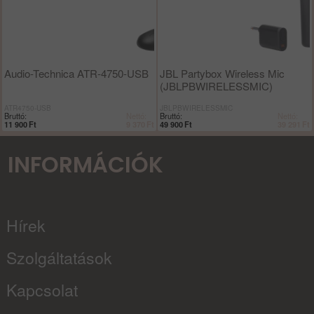
Audio-Technica ATR-4750-USB
JBL Partybox Wireless Mic
(JBLPBWIRELESSMIC)
ATR4750-USB
JBLPBWIRELESSMIC
Bruttó:
Nettó:
Bruttó:
Nettó:
11 900
Ft
9 370
Ft
49 900
Ft
39 291
Ft
INFORMÁCIÓK
Hírek
Szolgáltatások
Kapcsolat