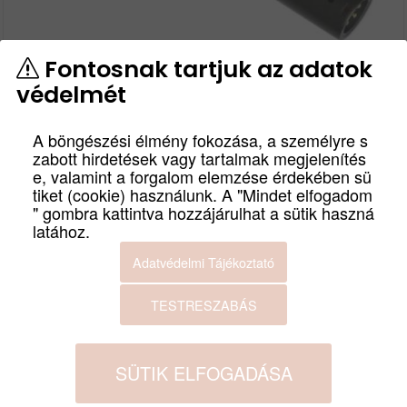
Fontosnak tartjuk az adatok
védelmét
RH PM-03 MIKROFON
A böngészési élmény fokozása, a személyre s
cikkszám
zabott hirdetések vagy tartalmak megjelenítés
PM-03
e, valamint a forgalom elemzése érdekében sü
Professzionális mikrofon énekléshez kiváló minőségű
tiket (cookie) használunk. A "Mindet elfogadom
" gombra kattintva hozzájárulhat a sütik haszná
dinamikus betéttel. Ez a mikrofon magas érzékenységével
latához.
és széles frekvenciatartományával tűnik ki.
Termék leírás
Adatvédelmi Tájékoztató
Bruttó:
Nettó:
TESTRESZABÁS
6 990
Ft
5 504
Ft
GYÁRTÓ
SÜTIK ELFOGADÁSA
RH SOUND