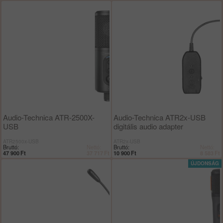
Audio-Technica ATR-2500X-
Audio-Technica ATR2x-USB
USB
digitális audio adapter
ATR2500x-USB
ATR2x-USB
Bruttó:
Nettó:
Bruttó:
Nettó:
47 900
Ft
37 717
Ft
10 900
Ft
8 583
Ft