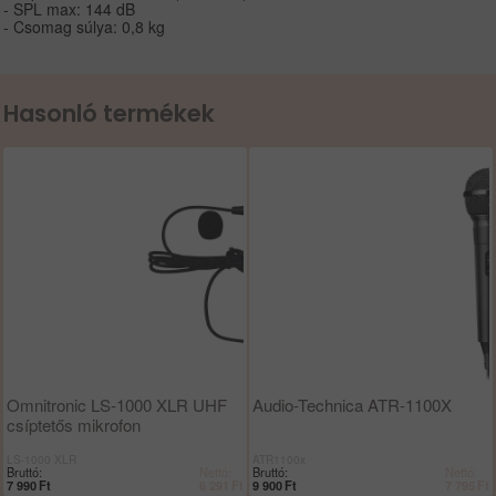
- SPL max: 144 dB
- Csomag súlya: 0,8 kg
Hasonló termékek
Omnitronic LS-1000 XLR UHF
Audio-Technica ATR-1100X
csíptetős mikrofon
LS-1000 XLR
ATR1100x
Bruttó:
Nettó:
Bruttó:
Nettó:
7 990
Ft
6 291
Ft
9 900
Ft
7 795
Ft