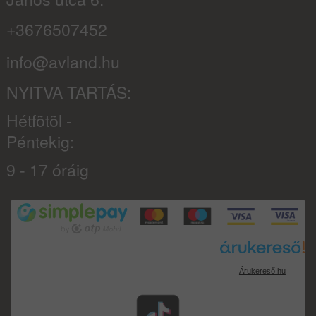
+3676507452
info@avland.hu
NYITVA TARTÁS:
Hétfõtõl -
Péntekig:
9 - 17 óráig
Árukereső.hu