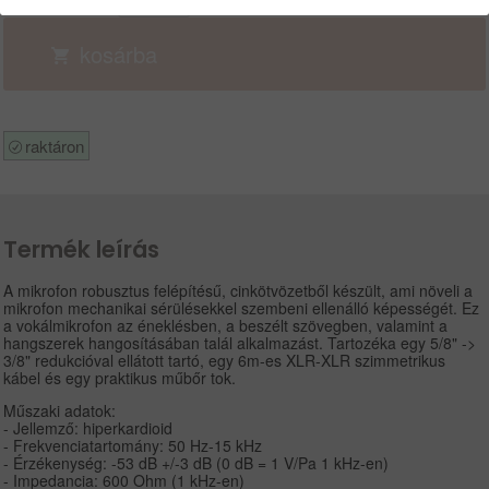
MENNYISÉG:
DB
kosárba
raktáron
Termék leírás
A mikrofon robusztus felépítésű, cinkötvözetből készült, ami növeli a
mikrofon mechanikai sérülésekkel szembeni ellenálló képességét. Ez
a vokálmikrofon az éneklésben, a beszélt szövegben, valamint a
hangszerek hangosításában talál alkalmazást. Tartozéka egy 5/8" ->
3/8" redukcióval ellátott tartó, egy 6m-es XLR-XLR szimmetrikus
kábel és egy praktikus műbőr tok.
Műszaki adatok:
- Jellemző: hiperkardioid
- Frekvenciatartomány: 50 Hz-15 kHz
- Érzékenység: -53 dB +/-3 dB (0 dB = 1 V/Pa 1 kHz-en)
- Impedancia: 600 Ohm (1 kHz-en)