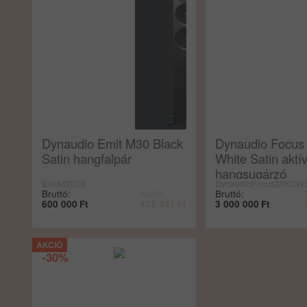
Dynaudio Emit M30 Black
Dynaudio Focus
Satin hangfalpár
White Satin aktív
hangsugárzó
EmitM30SB
DynaudioFocus30XDW
Bruttó:
Nettó:
Bruttó:
600 000
Ft
472 441
Ft
3 000 000
Ft
-30%