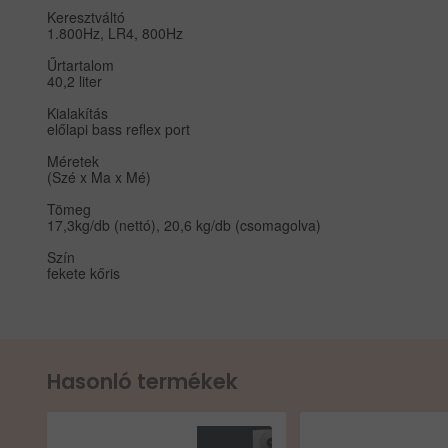
Keresztváltó
1.800Hz, LR4, 800Hz
Űrtartalom
40,2 liter
Kialakítás
előlapi bass reflex port
Méretek
(Szé x Ma x Mé)
Tömeg
17,3kg/db (nettó), 20,6 kg/db (csomagolva)
Szín
fekete kőris
Hasonló termékek