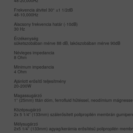
48-20,000Hz
Frekvencia átvitel 30° ±1 1/2dB
48-10,000Hz
Alacsony frekvencia határ (-10dB)
30 Hz
Érzékenység
süketszobában mérve 88 dB, lakószobában mérve 90dB
Névleges impedancia
8 Ohm
Minimum impedancia
4 Ohm
Ajánlott erősítő teljesítmény
20-200W
Magassugárzó
1” (25mm) titán dóm, ferrofluid hűtéssel, neodímium mágnesse
Középsugárzó
2x 5 1/4” (133mm) szálerősített polipropilén membrán gumiper
Mélysugárzó
2x5 1/4” (133mm) agyag/kerámia erősítésű polipropilén memb