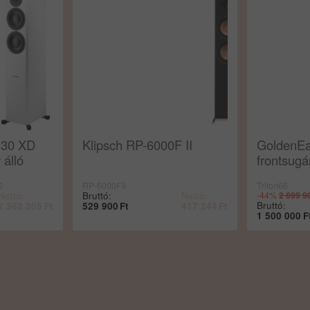
 30 XD
Klipsch RP-6000F II
GoldenEa
 álló
frontsugá
S
RP-6000FII
Triton66
Nettó:
Bruttó:
Nettó:
-44%
2 699 9
Bruttó:
2 362 205
Ft
529 900
Ft
417 244
Ft
1 500 000
F