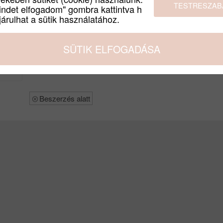
SZÍN
TESTRESZAB
indet elfogadom" gombra kattintva h
FEKETE
Nettó:
árulhat a sütik használatához.
299 134
Ft
SÜTIK ELFOGADÁSA
Beszerzés alatt