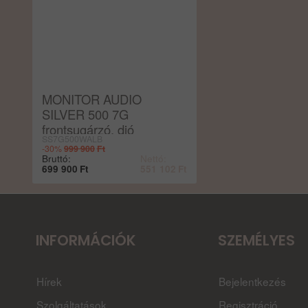
MONITOR AUDIO
SILVER 500 7G
frontsugárzó, dió
SS7G500WALB
(bemutató darab)
-30%
999 900
Ft
Bruttó:
Nettó:
699 900
Ft
551 102
Ft
INFORMÁCIÓK
SZEMÉLYES
Hírek
Bejelentkezés
Szolgáltatások
Regisztráció