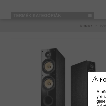
TERMÉK KATEGÓRIÁK
Termékek
HA
Fo
A bö
yre 
gjel
e ér