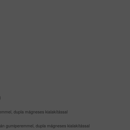
l
emmel, dupla mágneses kialakítással
rán gumiperemmel, dupla mágneses kialakítással