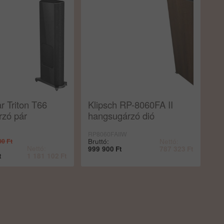
r Triton T66
Klipsch RP-8060FA II
rzó pár
hangsugárzó dió
RP8060FAIIW
Bruttó:
Nettó:
00
Ft
Nettó:
999 900
Ft
787 323
Ft
t
1 181 102
Ft