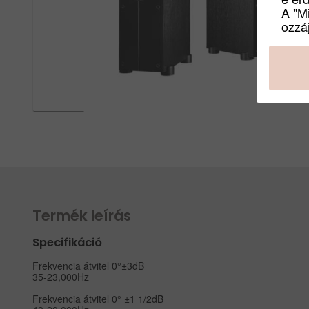
A "M
ozzáj
Termék leírás
Specifikáció
Frekvencia átvitel 0°±3dB
35-23,000Hz
Frekvencia átvitel 0° ±1 1/2dB