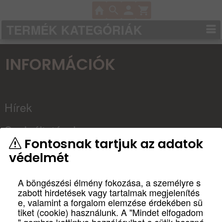
TERMÉK KATEGÓRIÁK
INFORMÁCIÓK
Hírek
Szolgáltatások
Fontosnak tartjuk az adatok
Kapcsolat
védelmét
Partnereink
A böngészési élmény fokozása, a személyre s
zabott hirdetések vagy tartalmak megjelenítés
Házimozi
e, valamint a forgalom elemzése érdekében sü
tiket (cookie) használunk. A "Mindet elfogadom
tervezés, építés
" gombra kattintva hozzájárulhat a sütik haszná