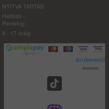
NYITVA TARTÁS:
Hétfõtõl -
Péntekig:
9 - 17 óráig
Árukereső.hu
TikTok