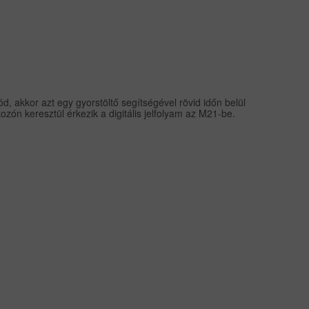
d, akkor azt egy gyorstöltő segítségével rövid időn belül
kozón keresztül érkezik a digitális jelfolyam az M21-be.
.