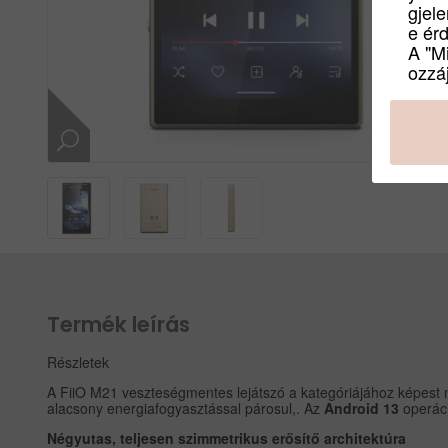
gjel
e ér
A "M
ozzáj
Termék leírás
Részletek
A FiiO M21 veszteségmentes lejátszó a kategóriájához képes
alacsony energiafogyasztással párosul,. Az
Android 13
operáci
Négyutas, teljesen szimmetrikus erősítő architektúra