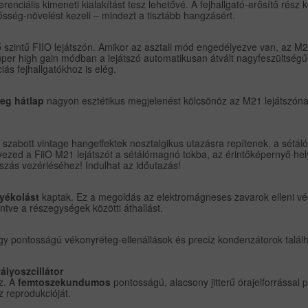
ferenciális kimeneti kialakítást tesz lehetővé. A fejhallgató-erősítő rés
ősség-növelést kezeli – mindezt a tisztább hangzásért.
 szintű FIIO lejátszón. Amikor az asztali mód engedélyezve van, az M2
 Super high gain módban a lejátszó automatikusan átvált nagyfeszülts
ás fejhallgatókhoz is elég.
eg hátlap
nagyon esztétikus megjelenést kölcsönöz az M21 lejátszón
abott vintage hangeffektek nosztalgikus utazásra repítenek, a sétáló
yezed a FiiO M21 lejátszót a sétálómagnó tokba, az érintőképernyő he
tszás vezérléséhez! Indulhat az időutazás!
yékolást
kaptak. Ez a megoldás az elektromágneses zavarok elleni véde
ntve a részegységek közötti áthallást.
gy pontosságú vékonyréteg-ellenállások és precíz kondenzátorok találh
lyoszcillátor
ez. A
femtoszekundumos
pontosságú, alacsony jitterű órajelforrássa
z reprodukcióját.