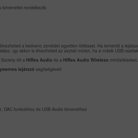
 kimenettel rendelkezik:
lvezheted a kedvenc zenéidet egyetlen töltéssel. Ha lemerült a lejátszó
 találsz, így akkor is élvezheted az asztali módot, ha a másik USB csatla
Society-től a
HiRes Audio
és a
HiRes Audio Wireless
minősítéseket
gmentes lejátszó
segítségével!
hez, DAC funkcióhoz és USB-Audio kimenethez