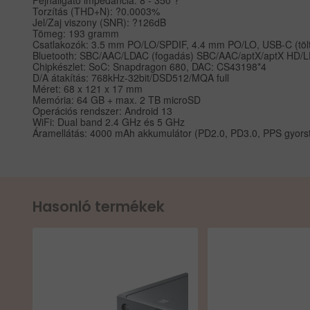
Torzítás (THD+N): ?0.0003%
Jel/Zaj viszony (SNR): ?126dB
Tömeg: 193 gramm
Csatlakozók: 3.5 mm PO/LO/SPDIF, 4.4 mm PO/LO, USB-C (tölté
Bluetooth: SBC/AAC/LDAC (fogadás) SBC/AAC/aptX/aptX HD/
Chipkészlet: SoC: Snapdragon 680, DAC: CS43198*4
D/A átakítás: 768kHz-32bit/DSD512/MQA full
Méret: 68 x 121 x 17 mm
Memória: 64 GB + max. 2 TB microSD
Operációs rendszer: Android 13
WiFi: Dual band 2.4 GHz és 5 GHz
Áramellátás: 4000 mAh akkumulátor (PD2.0, PD3.0, PPS gyorstö
Hasonló termékek