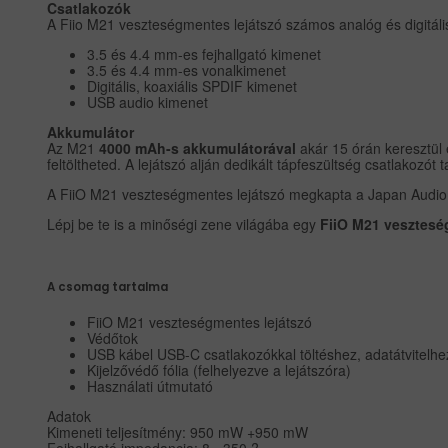
Csatlakozók
A Fiio M21 veszteségmentes lejátszó számos analóg és digitális
3.5 és 4.4 mm-es fejhallgató kimenet
3.5 és 4.4 mm-es vonalkimenet
Digitális, koaxiális SPDIF kimenet
USB audio kimenet
Akkumulátor
Az M21
4000 mAh-s akkumulátorával
akár 15 órán keresztül é
feltöltheted. A lejátszó alján dedikált tápfeszültség csatlakozót
A FiiO M21 veszteségmentes lejátszó megkapta a Japan Audio 
Lépj be te is a minőségi zene világába egy
FiiO M21 vesztesé
A csomag tartalma
FiiO M21 veszteségmentes lejátszó
Védőtok
USB kábel USB-C csatlakozókkal töltéshez, adatátvitel
Kijelzővédő fólia (felhelyezve a lejátszóra)
Használati útmutató
Adatok
Kimeneti teljesítmény: 950 mW +950 mW
Fejhallgató impedancia: 8 - 350 ?