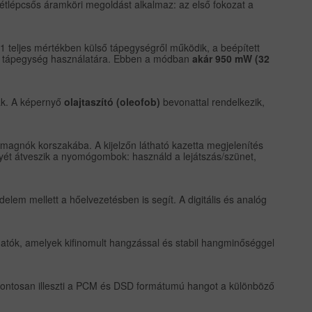
z kétlépcsős áramköri megoldást alkalmaz: az első fokozat a
1 teljes mértékben külső tápegységről működik, a beépített
égű tápegység használatára. Ebben a módban
akár 950 mW (32
ak. A képernyő
olajtaszító (oleofob)
bevonattal rendelkezik,
magnók korszakába. A kijelzőn látható kazetta megjelenítés
lyét átveszik a nyomógombok: használd a lejátszás/szünet,
lem mellett a hőelvezetésben is segít. A digitális és analóg
atók, amelyek kifinomult hangzással és stabil hangminőséggel
l pontosan illeszti a PCM és DSD formátumú hangot a különböző