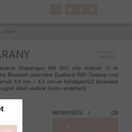
 - ARANY
ARANY
cikkszám
M21BL
ndszerrel Snapdragon 680 SoC chip Android 13 4x
úra Bluetooth adás/vétel Dualband WiFi Desktop mód
pernyő 3,5 mm + 4,4 mm-es fejhallgató/LO kimenetek
agnót idéző védőtok (külön rendelhető)
t
MENNYISÉG:
DB
G
kosárba
oztató