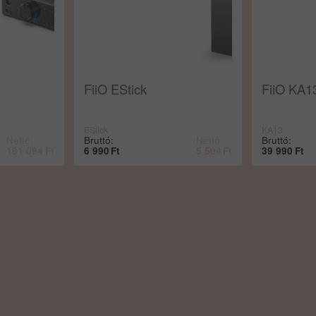
FiiO EStick
FiiO KA
EStick
KA13
Nettó:
Bruttó:
Nettó:
Bruttó:
181 094
Ft
6 990
Ft
5 504
Ft
39 990
Ft