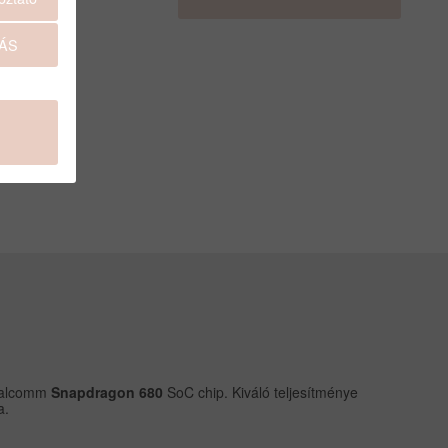
ÁS
Qualcomm
Snapdragon 680
SoC chip. Kiváló teljesítménye
a.