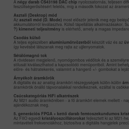
A
négy darab CS43198 DAC chip
nyolccsatornás, teljesen dif
feszültségerősítésért felelős, míg a második fokozat az áramer
Asztali (Desktop) mód
Az
asztali mód (D. Mode)
most először jelenik meg egy belépő
akkumulátorról leválasztva. Külső tápellátás alkalmazásakor,
?) kimeneti teljesítmény
is elérhető, amely a magas impedanci
Csodás külső
A teljes egészében
alumíniumötvözetből
készült váz és az
üv
így kevésbé látszanak meg rajta az ujjlenyomatok.
Sétálómagnó tok
A rövidesen megjelenő, nyomógombos védőtok és a személyre sz
stílusát kiválaszthatod a kapcsolódó menüpontból. Amint behel
előre- és hátratekerés, valamint a hangerő +/- gombokat a lejá
Árnyékolt áramkörök
A digitális és az analóg áramköri részegységek külön-külön
árn
áramkörök önálló tápvonalakkal rendelkeznek, ezáltal is csökke
Csúcskategóriás HiFi alkatrészek
Az M21 audio áramkörében - a fő áramköri elemek mellett - na
ajándékoznak meg.
5. generációs FPGA + kettő darab femtoszekundumos kristá
Az FIIO egyedi
kristályoszcillátorokat
fejlesztett ki az M21-h
mintavételi frekvenciákhoz, biztosítva a digitális hangjelek precí