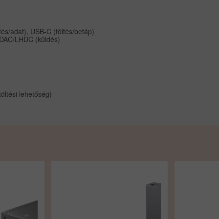
s/adat), USB-C (töltés/betáp)
LDAC/LHDC (küldés)
ltési lehetőség)