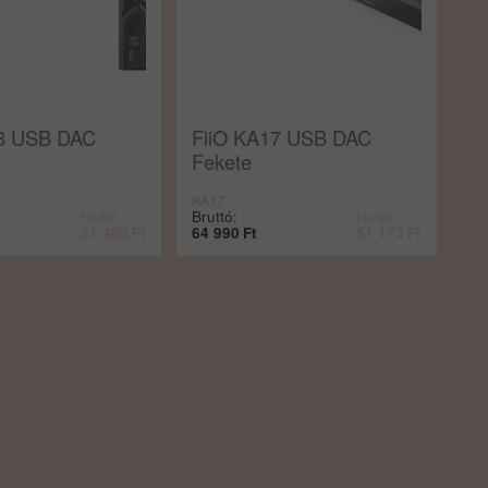
13 USB DAC
FiiO KA17 USB DAC
Fekete
KA17
Nettó:
Bruttó:
Nettó:
31 488
Ft
64 990
Ft
51 173
Ft