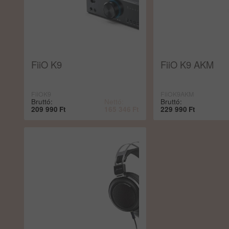
FiiO K9
FiiO K9 AKM
FiiOK9
FiiOK9AKM
Bruttó:
Nettó:
Bruttó:
209 990
Ft
165 346
Ft
229 990
Ft