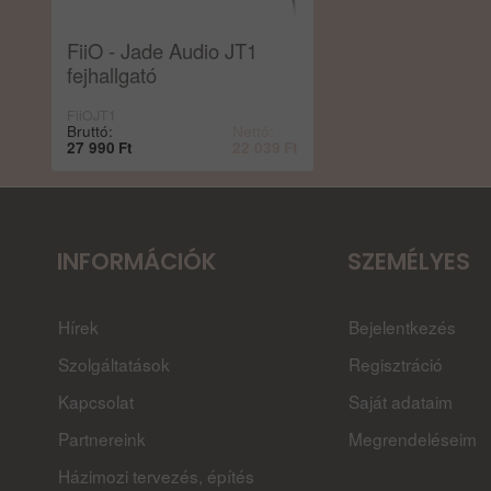
FiiO - Jade Audio JT1
fejhallgató
FiiOJT1
Bruttó:
Nettó:
27 990
Ft
22 039
Ft
INFORMÁCIÓK
SZEMÉLYES
Hírek
Bejelentkezés
Szolgáltatások
Regisztráció
Kapcsolat
Saját adataim
Partnereink
Megrendeléseim
Házimozi tervezés, építés