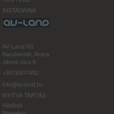
INSTAGRAM
AV-Land Kft.
Kecskemét, Arany
János utca 6.
+3676507452
info@avland.hu
NYITVA TARTÁS:
Hétfõtõl -
Péntekig: