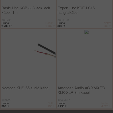
Basic Line KCB-JJ3 jack-jack
Expert Line KCE-LS15
kábel, 1m
hangfalkábel
KCB-JJ3
KCE-LS15
Bruttó:
Nettó:
Bruttó:
Nettó:
2 200
Ft
1 732
Ft
800
Ft
630
Ft
Neotech KHS-65 audió kábel
American Audio AC-XMXF/3
XLR-XLR 3m kábel
KHS-65
AC-XMXF3
Bruttó:
Nettó:
Bruttó:
Nettó:
300
Ft
236
Ft
5 490
Ft
4 323
Ft