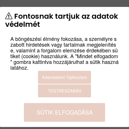
Fontosnak tartjuk az adatok
védelmét
CAMBRIDGE AUDIO IR10
A böngészési élmény fokozása, a személyre s
zabott hirdetések vagy tartalmak megjelenítés
INCOGNITO KÁBEL
e, valamint a forgalom elemzése érdekében sü
tiket (cookie) használunk. A "Mindet elfogadom
" gombra kattintva hozzájárulhat a sütik haszná
cikkszám
IR10
latához.
Cambridge Audio IR10 Incognito kábel
Adatvédelmi Tájékoztató
Termék leírás
TESTRESZABÁS
Bruttó:
Nettó:
2 300
Ft
1 811
Ft
SÜTIK ELFOGADÁSA
GYÁRTÓ
CAMBRIDGE
AUDIO