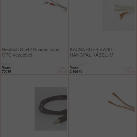
Neotech S-542 S-video kábel
KÁCSA KCE-LSW40 -
OFC vezetővel
HANGFAL KÁBEL /M
S-542
KCE-LSW40
Bruttó:
Nettó:
Bruttó:
Nettó:
700
Ft
551
Ft
2 100
Ft
1 654
Ft