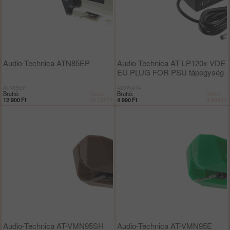
Audio-Technica ATN85EP
Audio-Technica AT-LP120x VDE
EU PLUG FOR PSU tápegység
ATN85EP
4207k474
Bruttó:
Nettó:
Bruttó:
Nettó:
12 900
Ft
10 157
Ft
4 990
Ft
3 929
Ft
Audio-Technica AT-VMN95SH
Audio-Technica AT-VMN95E