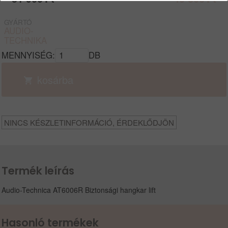
GYÁRTÓ
AUDIO-
TECHNIKA
MENNYISÉG:
DB
kosárba
NINCS KÉSZLETINFORMÁCIÓ, ÉRDEKLŐDJÖN
Termék leírás
Audio-Technica AT6006R Biztonsági hangkar lift
Hasonló termékek