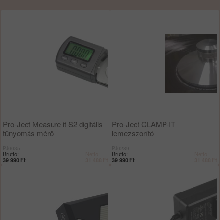
Pro-Ject Measure it S2 digitális
Pro-Ject CLAMP-IT
tűnyomás mérő
lemezszorító
PJ0035
PJ0289
Bruttó:
Nettó:
Bruttó:
Nettó:
39 990
Ft
31 488
Ft
39 990
Ft
31 488
Ft