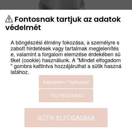
Fontosnak tartjuk az adatok
védelmét
AUDIO-TECHNICA
A böngészési élmény fokozása, a személyre s
zabott hirdetések vagy tartalmak megjelenítés
AT6006R
e, valamint a forgalom elemzése érdekében sü
tiket (cookie) használunk. A "Mindet elfogadom
cikkszám
" gombra kattintva hozzájárulhat a sütik haszná
AT6006R
latához.
A lemez végén automatikusan felmeli a hangkart,
megvédve ezzel a tűhegyet. Hidraulikus emelő gumírozott
Adatvédelmi Tájékoztató
ütközővel, sima és biztonságos működés. Többféle
lemezjátszóra felszerelhető, különböző hangkar
TESTRESZABÁS
magasságokkal kompatibilis.
Termék leírás
SÜTIK ELFOGADÁSA
Bruttó:
Nettó:
51 900
Ft
40 866
Ft