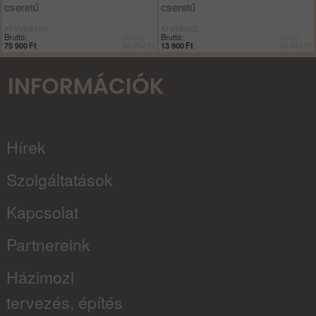
cseretű
cseretű
AT-VMN95SH
AT-VMN95E
Bruttó:
Nettó:
Bruttó:
Nettó:
75 900
Ft
59 764
Ft
13 900
Ft
10 945
Ft
INFORMÁCIÓK
Hírek
Szolgáltatások
Kapcsolat
Partnereink
Házimozi
tervezés, építés