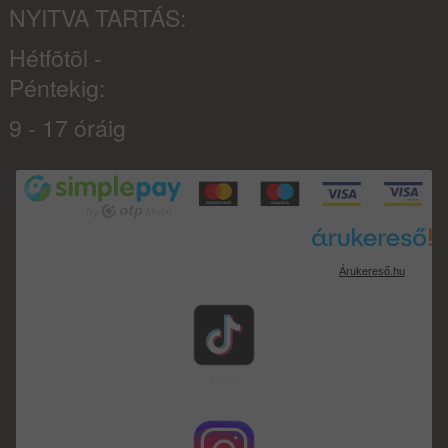
NYITVA TARTÁS:
Hétfõtõl -
Péntekig:
9 - 17 óráig
Árukereső.hu
TikTok