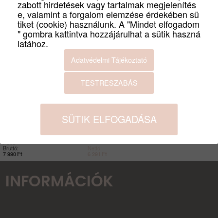
zabott hirdetések vagy tartalmak megjelenítés
e, valamint a forgalom elemzése érdekében sü
tiket (cookie) használunk. A "Mindet elfogadom
" gombra kattintva hozzájárulhat a sütik haszná
latához.
Adatvédelmi Tájékoztató
TESTRESZABÁS
SÜTIK ELFOGADÁSA
Eaton Protection Strip 6 DIN +
TEL (PS6TD)
PS6D
Bruttó:
Nettó:
7 990
Ft
6 291
Ft
INFORMÁCIÓK