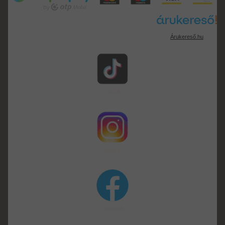
Árukereső.hu
TikTok
instagram
facebook