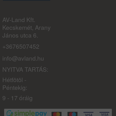
AV-Land Kft.
Kecskemét, Arany
János utca 6.
+3676507452
info@avland.hu
NYITVA TARTÁS:
Hétfõtõl -
Péntekig:
9 - 17 óráig